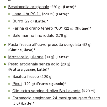
Besciamella artigianale
(220 g)
(
Latte
)*
Latte Uht PS 1L
(220 ml)
(
Latte
)*
Burro
(22 g)
(
Latte
)*
Farina di grano tenero "00"
(22 g)
(
Glutine
)*
Sale marino fino iodato
(1.76 g)
Pasta fresca all'uovo precotta surgelata
(52 g)
(
Glutine, Uova
)*
Mozzarella julienne
(30 g)
(
Latte
)*
Pesto artigianale senza aglio
(20 g)
(
Frutta a guscio, Latte
)*
Basilico fresco
(4.20 g)
Pinoli
(1.20 g)
(
Frutta a guscio
)*
Olio extra vergine di oliva Bio Levante
(6.20 ml)
Formaggio stagionato 24 mesi grattugiato fresco
(5 g)
(
Latte
)*