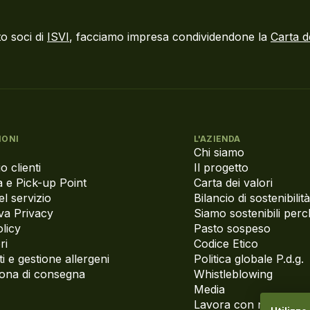
o soci di
ISVI
, facciamo impresa condividendone la
Carta d
IONI
L'AZIENDA
Chi siamo
o clienti
Il progetto
 e Pick-up Point
Carta dei valori
el servizio
Bilancio di sostenibilità
va Privacy
Siamo sostenibili per
licy
Pasto sospeso
ri
Codice Etico
i e gestione allergeni
Politica globale P.d.g.
zona di consegna
Whistleblowing
Media
Lavora con noi