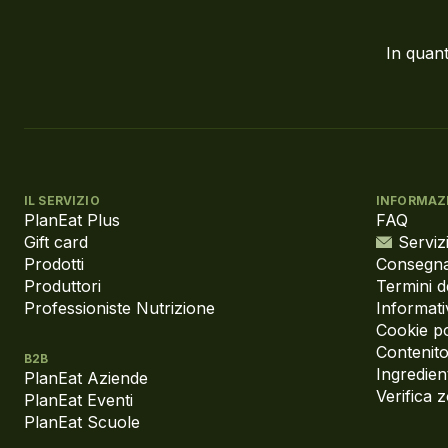
In quant
IL SERVIZIO
INFORMAZ
PlanEat Plus
FAQ
Gift card
Servizi
Prodotti
Consegna
Produttori
Termini d
Professioniste Nutrizione
Informati
Cookie po
Contenito
B2B
Ingredient
PlanEat Aziende
Verifica 
PlanEat Eventi
PlanEat Scuole