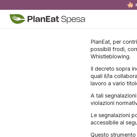
PlanEat, per contr
possibili frodi, co
Whistleblowing.
Il decreto sopra in
quali il/la collab
lavoro a vario tito
A tali segnalazion
violazioni normati
Le segnalazioni po
accessibile al seg
Questo strumento g