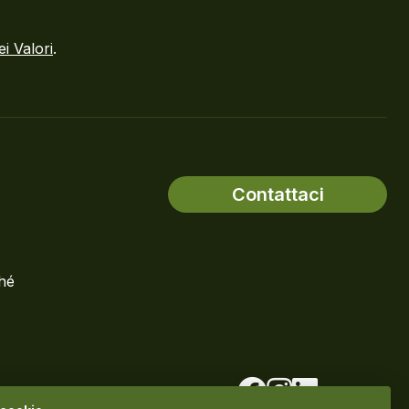
ei Valori
.
Contattaci
ché