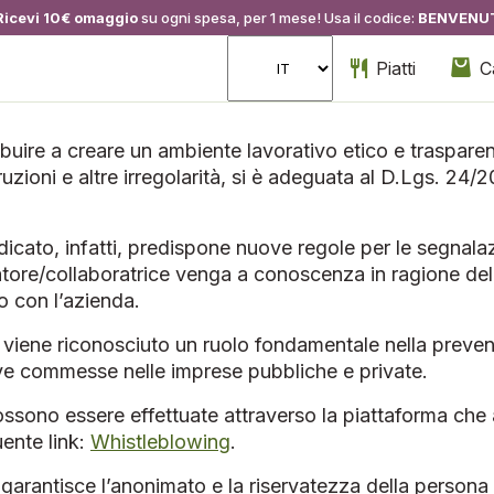
Ricevi 10€ omaggio
su ogni spesa, per 1 mese! Usa il codice:
BENVENU
Piatti
C
ibuire a creare un ambiente lavorativo etico e traspare
rruzioni e altre irregolarità, si è adeguata al D.Lgs. 24/
dicato, infatti, predispone nuove regole per le segnalazio
oratore/collaboratrice venga a conoscenza in ragione de
lo con l’azienda.
i viene riconosciuto un ruolo fondamentale nella preven
ve commesse nelle imprese pubbliche e private.
ssono essere effettuate attraverso la piattaforma che
uente link:
Whistleblowing
.
arantisce l’anonimato e la riservatezza della persona 