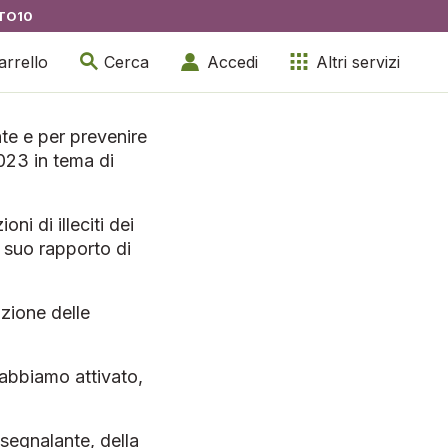
TO10
arrello
Cerca
Accedi
Altri servizi
nte e per prevenire
2023 in tema di
ni di illeciti dei
l suo rapporto di
zione delle
 abbiamo attivato,
segnalante, della