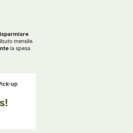
risparmiare
ibuto mensile.
ente
la spesa
 Pick-up
s!