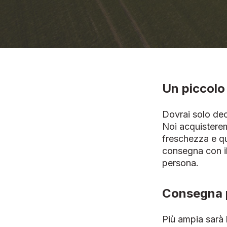
Un piccolo 
Dovrai solo deci
Noi acquisterem
freschezza e qua
consegna con il 
persona.
Consegna p
Più ampia sarà l