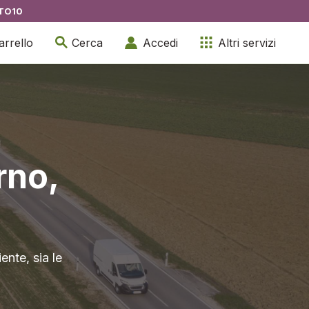
TO10
arrello
Cerca
Accedi
Altri servizi
rno,
ente, sia le