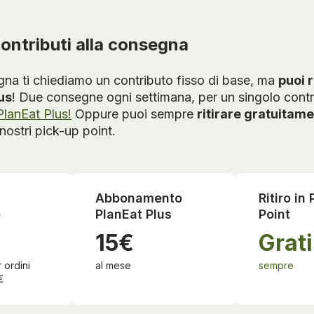
contributi alla consegna
na ti chiediamo un contributo fisso di base, ma
puoi 
us
! Due consegne ogni settimana, per un singolo contr
PlanEat Plus!
Oppure puoi sempre
ritirare gratuitam
nostri pick-up point.
Abbonamento
Ritiro in
e
PlanEat Plus
Point
15€
Grati
 ordini
al mese
sempre
€