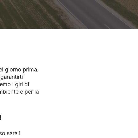
el giorno prima.
garantirti
emo i giri di
mbiente e per la
!
o sarà il