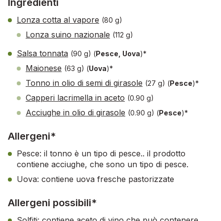
Ingredienti
Lonza cotta al vapore
(80 g)
Lonza suino nazionale
(112 g)
Salsa tonnata
(90 g)
(
Pesce, Uova
)*
Maionese
(63 g)
(
Uova
)*
Tonno in olio di semi di girasole
(27 g)
(
Pesce
)*
Capperi lacrimella in aceto
(0.90 g)
Acciughe in olio di girasole
(0.90 g)
(
Pesce
)*
Allergeni*
Pesce: il tonno è un tipo di pesce.. il prodotto
contiene acciughe, che sono un tipo di pesce.
Uova: contiene uova fresche pastorizzate
Allergeni possibili*
Solfiti: contiene aceto di vino che può contenere