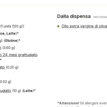
Dalla dispensa
non inclus
Olio extra vergine di oliv
(1 unità (120 g))
ine, Latte
)*
 g)
(
Glutine
)*
o
(3.60 g)
o 24 mesi grattugiato
)*
ato
(0.20 g)
(0.02 g)
ugiato
(10 g)
(
Latte
)*
*
Attenzione!
Gli allergeni eve