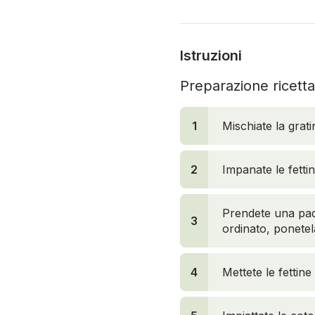
Istruzioni
Preparazione ricetta
1
Mischiate la grat
2
Impanate le fettin
Prendete una pade
3
ordinato, ponetel
4
Mettete le fettine