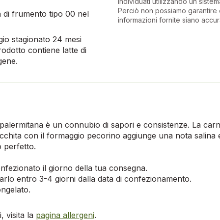
individuati utilizzando un sistema
Perciò non possiamo garantire 
a di frumento tipo 00 nel
informazioni fornite siano accur
gio stagionato 24 mesi
prodotto contiene latte di
gene.
lla palermitana è un connubio di sapori e consistenze. La car
icchita con il formaggio pecorino aggiunge una nota salina
 perfetto.
nfezionato il giorno della tua consegna.
rlo entro 3-4 giorni dalla data di confezionamento.
ongelato.
 visita la
pagina allergeni
.