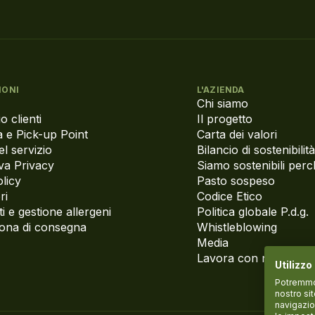
IONI
L'AZIENDA
Chi siamo
o clienti
Il progetto
 e Pick-up Point
Carta dei valori
el servizio
Bilancio di sostenibilità
va Privacy
Siamo sostenibili per
licy
Pasto sospeso
ri
Codice Etico
i e gestione allergeni
Politica globale P.d.g.
zona di consegna
Whistleblowing
Media
Lavora con noi
Utilizzo
Potremmo p
nostro si
navigazio