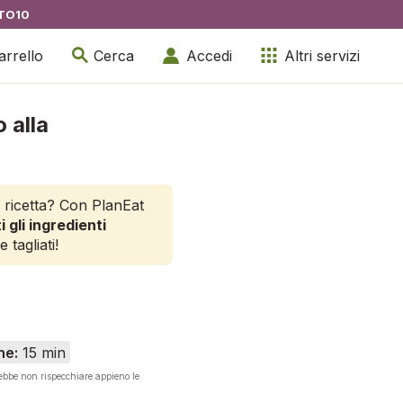
TO10
arrello
Cerca
Accedi
Altri servizi
o alla
 ricetta? Con PlanEat
i gli ingredienti
e tagliati!
ne:
15 min
rebbe non rispecchiare appieno le