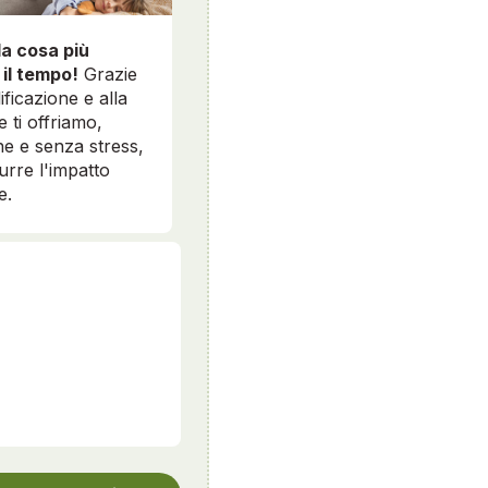
la cosa più
 il tempo!
Grazie
ificazione e alla
e ti offriamo,
e e senza stress,
durre l'impatto
e.