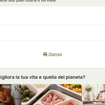
lette alla palermitana e servitele
Stampa
gliora la tua vita e quella del pianeta?