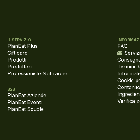
IL SERVIZIO
INFORMAZ
PlanEat Plus
FAQ
Gift card
Servizi
Prodotti
Consegna
Produttori
Termini d
Professioniste Nutrizione
Informati
Cookie po
Contenito
B2B
Ingredient
PlanEat Aziende
Verifica 
PlanEat Eventi
PlanEat Scuole