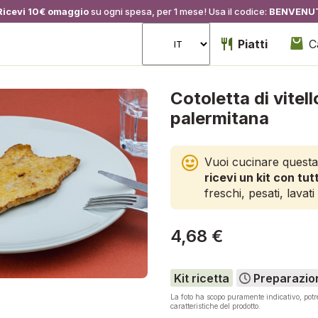
Ricevi 10€ omaggio
su ogni spesa, per 1 mese! Usa il codice:
BENVENU
Piatti
C
Cotoletta di vitell
palermitana
Vuoi cucinare questa
ricevi un kit con tutt
freschi, pesati, lavati 
4,68 €
Kit ricetta
Preparazio
La foto ha scopo puramente indicativo, pot
caratteristiche del prodotto.