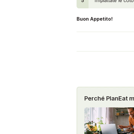
5
Impiattate le coto
Buon Appetito!
Perché PlanEat mi