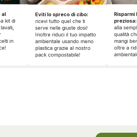
 al
Risparmi 
Eviti lo spreco di cibo:
a kit di
preziosa:
ricevi tutto quel che ti
lavati,
alla sempl
serve nelle giuste dosi!
r
qualità ch
Inoltre riduci il tuo impatto
elti in
mangi ben
ambientale usando meno
ce!
oltre a ri
plastica grazie al nostro
ambiental
pack compostabile!