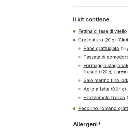
Il kit contiene
Fettina di fesa di vitello
Gratinatura
(20 g)
(
Glut
Pane grattugiato
(15
Passata di pomodor
Formaggio stagionat
fresco
(1.20 g)
(
Latte
Sale marino fino iod
Aglio a fette
(0.04 g)
Prezzemolo fresco
Pecorino romano gratt
Allergeni*