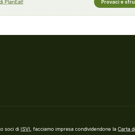
 di PlanEat!
Provaci e sfru
o soci di
ISVI
, facciamo impresa condividendone la
Carta d