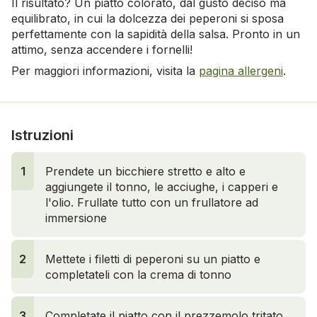
Il risultato? Un piatto colorato, dal gusto deciso ma
equilibrato, in cui la dolcezza dei peperoni si sposa
perfettamente con la sapidità della salsa. Pronto in un
attimo, senza accendere i fornelli!
Per maggiori informazioni, visita la
pagina allergeni
.
Istruzioni
1
1
Prendete un bicchiere stretto e alto e
aggiungete il tonno, le acciughe, i capperi e
l'olio. Frullate tutto con un frullatore ad
immersione
2
Mettete i filetti di peperoni su un piatto e
completateli con la crema di tonno
3
Completate il piatto con il prezzemolo tritato