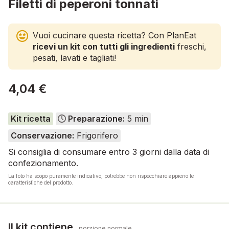
Filetti di peperoni tonnati
Vuoi cucinare questa ricetta? Con PlanEat
ricevi un kit con tutti gli ingredienti
freschi,
pesati, lavati e tagliati!
4,04 €
Kit ricetta
Preparazione:
5 min
Conservazione:
Frigorifero
Si consiglia di consumare entro 3 giorni dalla data di
confezionamento.
La foto ha scopo puramente indicativo, potrebbe non rispecchiare appieno le
caratteristiche del prodotto.
Il kit contiene
porzione normale