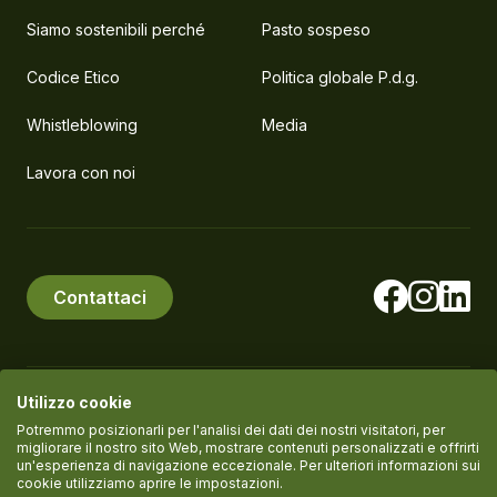
Siamo sostenibili perché
Pasto sospeso
Codice Etico
Politica globale P.d.g.
Whistleblowing
Media
Lavora con noi
Contattaci
Utilizzo cookie
© PlanEat S.r.l. Società Benefit
P.IVA IT11061420961
Potremmo posizionarli per l'analisi dei dati dei nostri visitatori, per
migliorare il nostro sito Web, mostrare contenuti personalizzati e offrirti
un'esperienza di navigazione eccezionale. Per ulteriori informazioni sui
cookie utilizziamo aprire le impostazioni.
Termini del servizio