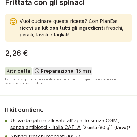
Frittata con gli spinaci
Vuoi cucinare questa ricetta? Con PlanEat
ricevi un kit con tutti gli ingredienti
freschi,
pesati, lavati e tagliati!
2,26 €
Kit ricetta
Preparazione:
15 min
La foto ha scopo puramente indicativo, potrebbe non rispecchiare appieno le
caratteristiche del prodotto.
Il kit contiene
Uova da galline allevate all'aperto senza OGM,
senza antibiotici - Italia CAT. A
(2 unità (80 g))
(
Uova
)*
Spinaci freschi mondati
(100 g)