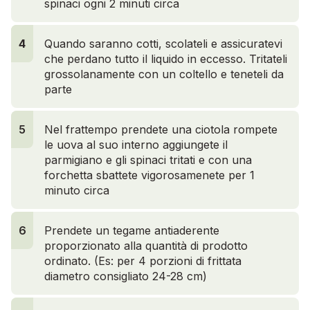
spinaci ogni 2 minuti circa
4
4
Quando saranno cotti, scolateli e assicuratevi
che perdano tutto il liquido in eccesso. Tritateli
grossolanamente con un coltello e teneteli da
parte
5
Nel frattempo prendete una ciotola rompete
le uova al suo interno aggiungete il
parmigiano e gli spinaci tritati e con una
forchetta sbattete vigorosamenete per 1
minuto circa
6
Prendete un tegame antiaderente
proporzionato alla quantità di prodotto
ordinato. (Es: per 4 porzioni di frittata
diametro consigliato 24-28 cm)