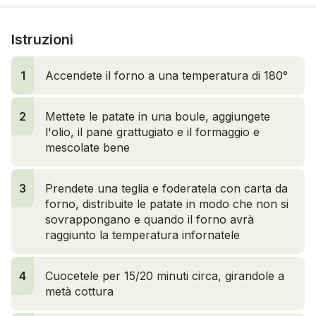
Istruzioni
1
Accendete il forno a una temperatura di 180°
2
2
Mettete le patate in una boule, aggiungete
l'olio, il pane grattugiato e il formaggio e
mescolate bene
3
3
Prendete una teglia e foderatela con carta da
forno, distribuite le patate in modo che non si
sovrappongano e quando il forno avrà
raggiunto la temperatura infornatele
4
4
Cuocetele per 15/20 minuti circa, girandole a
metà cottura