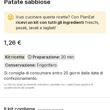
Patate sabbiose
Vuoi cucinare questa ricetta? Con PlanEat
ricevi un kit con tutti gli ingredienti
freschi,
pesati, lavati e tagliati!
1,26 €
Kit ricetta
Preparazione:
20 min
Conservazione:
Frigorifero
Si consiglia di consumare entro 20 giorni dalla data di
confezionamento.
La foto ha scopo puramente indicativo, potrebbe non rispecchiare appieno le
caratteristiche del prodotto.
Il kit contiene
porzione normale