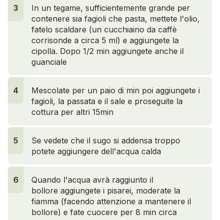
3
In un tegame, sufficientemente grande per
contenere sia fagioli che pasta, mettete l'olio,
fatelo scaldare (un cucchiaino da caffè
corrisonde a circa 5 ml) e aggiungete la
cipolla. Dopo 1/2 min aggiungete anche il
guanciale
4
Mescolate per un paio di min poi aggiungete i
fagioli, la passata e il sale e proseguite la
cottura per altri 15min
4
5
Se vedete che il sugo si addensa troppo
potete aggiungere dell'acqua calda
6
Quando l'acqua avrà raggiunto il
bollore aggiungete i pisarei, moderate la
fiamma (facendo attenzione a mantenere il
bollore) e fate cuocere per 8 min circa