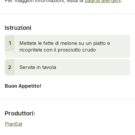
Per maggiori informazioni, visita la
pagina allergeni
.
Istruzioni
1
Mettete le fette di melone su un piatto e
ricopritele con il prosciutto crudo
2
Servite in tavola
Buon Appetito!
Produttori:
PlanEat