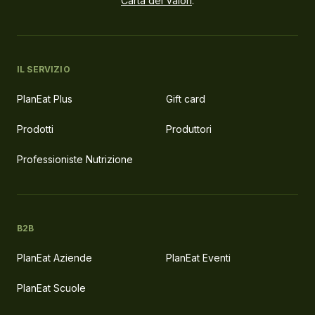
Carta dei Valori
.
IL SERVIZIO
PlanEat Plus
Gift card
Prodotti
Produttori
Professioniste Nutrizione
B2B
PlanEat Aziende
PlanEat Eventi
PlanEat Scuole