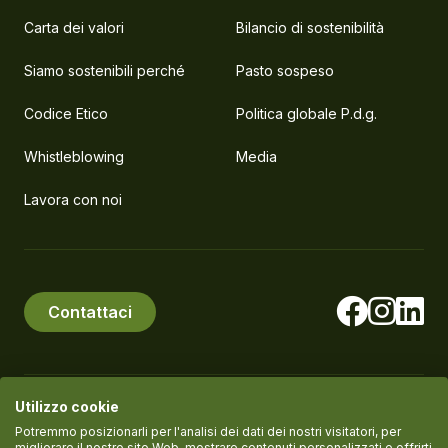
Carta dei valori
Bilancio di sostenibilità
Siamo sostenibili perché
Pasto sospeso
Codice Etico
Politica globale P.d.g.
Whistleblowing
Media
Lavora con noi
Contattaci
Utilizzo cookie
© PlanEat S.r.l. Società Benefit
P.IVA IT11061420961
Potremmo posizionarli per l'analisi dei dati dei nostri visitatori, per
migliorare il nostro sito Web, mostrare contenuti personalizzati e offrirti