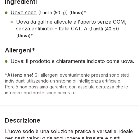
Ingredienti
Uovo sodo
(1 unità (50 g))
(
Uova
)*
Uova da galline allevate all'aperto senza OGM,
senza antibiotici - Italia CAT. A
(1 unità (40 g))
(
Uova
)*
Allergeni*
Uova: il prodotto è chiaramente indicato come uova.
*
Attenzione!
Gli allergeni eventualmente presenti sono stati
individuati utilizzando un sistema di intelligenza artificiale.
Perciò non possiamo garantire con assoluta certezza che le
informazioni fornite siano accurate.
Descrizione
L'uovo sodo è una soluzione pratica e versatile, ideale
per pasti veloci o da aggiungere a insalate e piatti