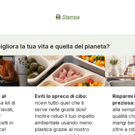
Stampa
gliora la tua vita e quella del pianeta?
 al
Risparmi 
Eviti lo spreco di cibo:
a kit di
preziosa:
ricevi tutto quel che ti
lavati,
alla sempl
serve nelle giuste dosi!
r
qualità ch
Inoltre riduci il tuo impatto
elti in
mangi ben
ambientale usando meno
ce!
oltre a ri
plastica grazie al nostro