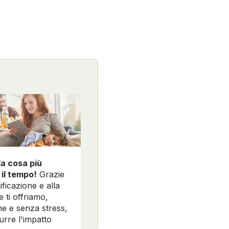
la cosa più
 il tempo!
Grazie
ificazione e alla
e ti offriamo,
e e senza stress,
durre l'impatto