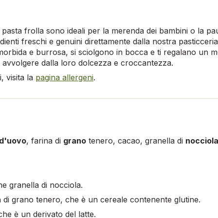
 di pasta frolla sono ideali per la merenda dei bambini o la pa
enti freschi e genuini direttamente dalla nostra pasticceria a
morbida e burrosa, si sciolgono in bocca e ti regalano un 
i avvolgere dalla loro dolcezza e croccantezza.
 visita la
pagina allergeni
.
 d'uovo
, farina di
grano
tenero, cacao, granella di
nocciol
ne granella di nocciola.
a di grano tenero, che è un cereale contenente glutine.
che è un derivato del latte.