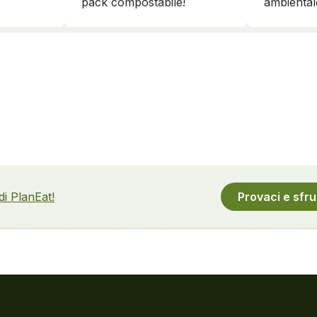
ambiental
pack compostabile!
 di PlanEat!
Provaci e sfru