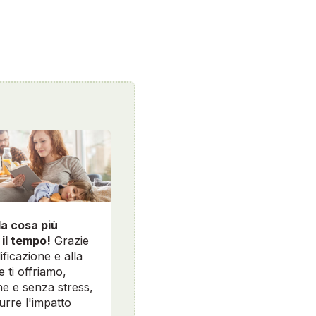
la cosa più
 il tempo!
Grazie
ificazione e alla
e ti offriamo,
e e senza stress,
durre l'impatto