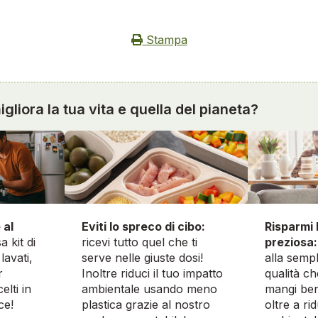
Stampa
gliora la tua vita e quella del pianeta?
 al
Risparmi 
Eviti lo spreco di cibo:
a kit di
preziosa:
ricevi tutto quel che ti
lavati,
alla sempl
serve nelle giuste dosi!
r
qualità ch
Inoltre riduci il tuo impatto
elti in
mangi ben
ambientale usando meno
ce!
oltre a ri
plastica grazie al nostro