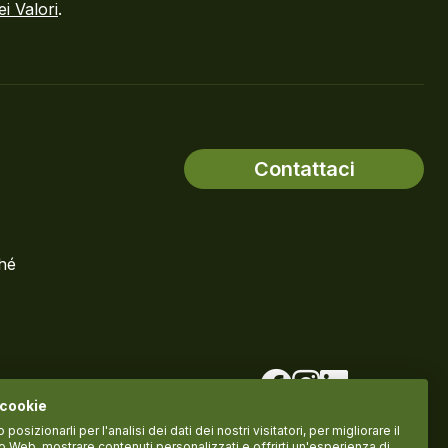
ei Valori
.
Contattaci
ché
 cookie
osizionarli per l'analisi dei dati dei nostri visitatori, per migliorare il
to Web, mostrare contenuti personalizzati e offrirti un'esperienza di