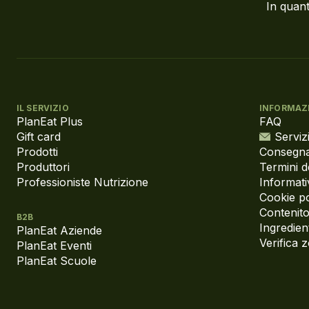
In quant
IL SERVIZIO
INFORMAZ
PlanEat Plus
FAQ
Gift card
Servizi
Prodotti
Consegna
Produttori
Termini d
Professioniste Nutrizione
Informati
Cookie po
Contenito
B2B
Ingredient
PlanEat Aziende
Verifica 
PlanEat Eventi
PlanEat Scuole