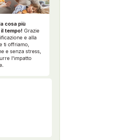
la cosa più
 il tempo!
Grazie
ificazione e alla
e ti offriamo,
e e senza stress,
durre l'impatto
e.