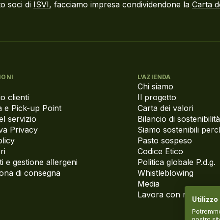
o soci di
ISVI
, facciamo impresa condividendone la
Carta d
IONI
L'AZIENDA
Chi siamo
o clienti
Il progetto
 e Pick-up Point
Carta dei valori
el servizio
Bilancio di sostenibilità
va Privacy
Siamo sostenibili per
licy
Pasto sospeso
ri
Codice Etico
i e gestione allergeni
Politica globale P.d.g.
zona di consegna
Whistleblowing
Media
Lavora con noi
Utilizzo
Potremmo p
nostro si