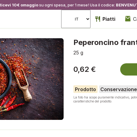
Ricevi 10€ omaggio
su ogni spesa, per 1 mese! Usa il codice:
BENVENU
Piatti
C
Peperoncino fra
25 g
0,62 €
Prodotto
Conservazione
La foto ha scopo puramente indicativo, pot
caratteristiche del prodotto.