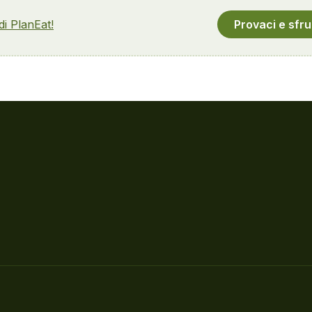
 di PlanEat!
Provaci e sfru