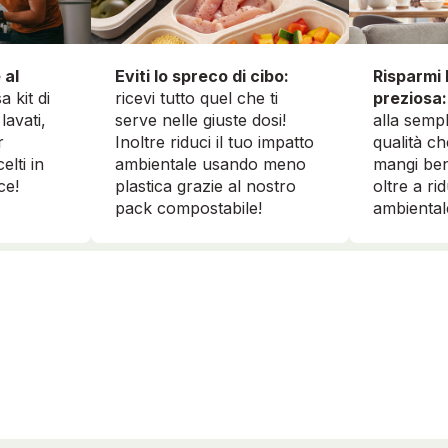
 al
Risparmi 
Eviti lo spreco di cibo:
a kit di
preziosa:
ricevi tutto quel che ti
lavati,
alla sempl
serve nelle giuste dosi!
r
qualità ch
Inoltre riduci il tuo impatto
elti in
mangi ben
ambientale usando meno
ce!
oltre a ri
plastica grazie al nostro
ambiental
pack compostabile!