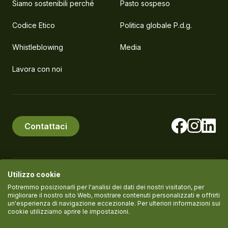
Siamo sostenibili perché
Pasto sospeso
Codice Etico
Politica globale P.d.g.
Whistleblowing
Media
Lavora con noi
Contattaci
Utilizzo cookie
© PlanEat S.r.l. Società Benefit
P.IVA IT11061420961
Potremmo posizionarli per l'analisi dei dati dei nostri visitatori, per
migliorare il nostro sito Web, mostrare contenuti personalizzati e offrirti
un'esperienza di navigazione eccezionale. Per ulteriori informazioni sui
cookie utilizziamo aprire le impostazioni.
Termini del servizio
Informativa Privacy