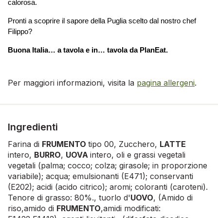
calorosa.
Pronti a scoprire il sapore della Puglia scelto dal nostro chef 
Filippo?
Buona Italia… a tavola e in… tavola da PlanEat.
Per maggiori informazioni, visita la
pagina allergeni
.
Ingredienti
Farina di
FRUMENTO
tipo 00, Zucchero,
LATTE
intero,
BURRO
,
UOVA
intero, oli e grassi vegetali
vegetali (palma; cocco; colza; girasole; in proporzione
variabile); acqua; emulsionanti (E471); conservanti
(E202); acidi (acido citrico); aromi; coloranti (caroteni).
Tenore di grasso: 80%., tuorlo d'
UOVO
, (Amido di
riso,amido di
FRUMENTO
,amidi modificati: