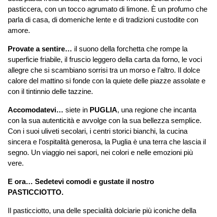
pasticcera, con un tocco agrumato di limone. È un profumo che 
parla di casa, di domeniche lente e di tradizioni custodite con 
amore.
Provate a sentire…
 il suono della forchetta che rompe la 
superficie friabile, il fruscio leggero della carta da forno, le voci 
allegre che si scambiano sorrisi tra un morso e l’altro. Il dolce 
calore del mattino si fonde con la quiete delle piazze assolate e 
con il tintinnio delle tazzine.
Accomodatevi…
 siete in 
PUGLIA
, una regione che incanta 
con la sua autenticità e avvolge con la sua bellezza semplice. 
Con i suoi uliveti secolari, i centri storici bianchi, la cucina 
sincera e l’ospitalità generosa, la Puglia è una terra che lascia il 
segno. Un viaggio nei sapori, nei colori e nelle emozioni più 
vere.
E ora… Sedetevi comodi e gustate il nostro 
PASTICCIOTTO.
Il pasticciotto, una delle specialità dolciarie più iconiche della 