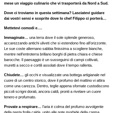
mese un viaggio culinario che vi trasporterà da Nord a Sud.
Dove ci troviamo in questa settimana? Lasciatevi guidare 
dai vostri sensi e scoprite dove lo chef Filippo ci porterà…
Mettetevi comodi e….
Immaginate…
 una terra dove il sole splende generoso, 
accarezzando antichi uliveti che si estendono fino all’orizzonte. 
Le sue coste alternano sabbia finissima a scogliere bianche, 
mentre nell’entroterra brillano borghi di pietra chiara e chiese 
barocche. Il paesaggio è un susseguirsi di campi coltivati, 
muretti a secco e cortili assolati dove il tempo rallenta.
Chiudete…
 gli occhi e visualizzate una bottega artigianale nel 
cuore di un centro storico, dove il profumo del mattino vi attira 
come una carezza. Dentro, teglie appena sfornate custodiscono 
piccoli scrigni dorati, ancora caldi, pronti a rivelare un cuore 
tenero e profumato.
Provate a respirare…
 l’aria è colma del profumo avvolgente 
della pasta frolla calda, unito alle note morbide della crema 