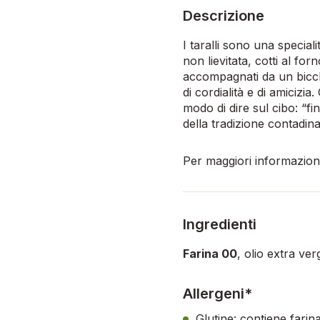
Descrizione
I taralli sono una speciali
non lievitata, cotti al fo
accompagnati da un bicchie
di cordialità e di amicizi
modo di dire sul cibo: “fi
della tradizione contadina 
Per maggiori informazioni,
Ingredienti
Farina 00
, olio extra ve
Allergeni*
Glutine: contiene farin