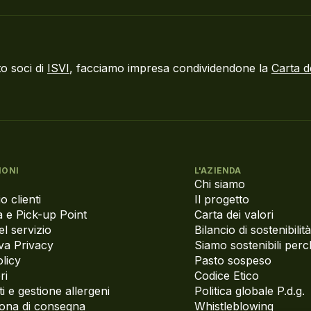
o soci di
ISVI
, facciamo impresa condividendone la
Carta d
IONI
L'AZIENDA
Chi siamo
o clienti
Il progetto
 e Pick-up Point
Carta dei valori
el servizio
Bilancio di sostenibilità
va Privacy
Siamo sostenibili per
licy
Pasto sospeso
ri
Codice Etico
i e gestione allergeni
Politica globale P.d.g.
zona di consegna
Whistleblowing