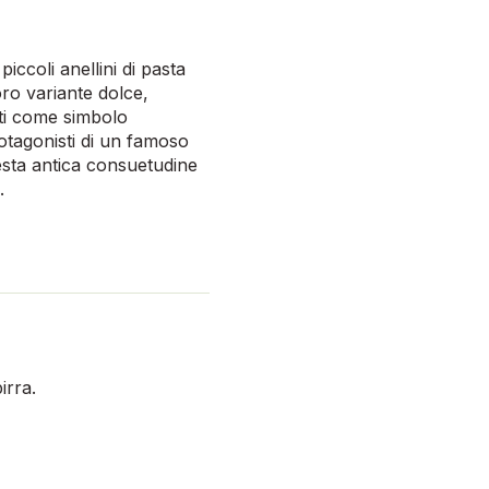
iccoli anellini di pasta
oro variante dolce,
ati come simbolo
protagonisti di un famoso
questa antica consuetudine
.
birra.