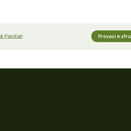
 di PlanEat!
Provaci e sfru