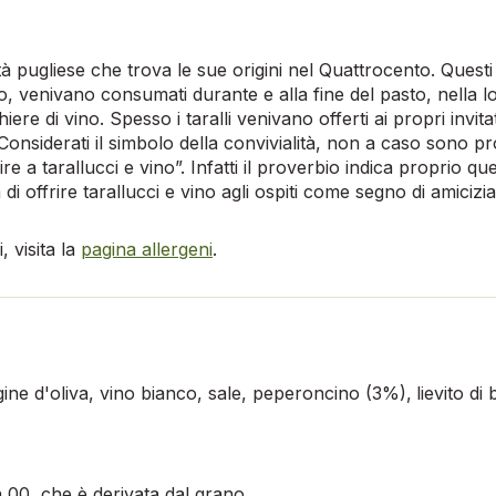
tà pugliese che trova le sue origini nel Quattrocento. Questi p
rno, venivano consumati durante e alla fine del pasto, nella l
re di vino. Spesso i taralli venivano offerti ai propri invit
a. Considerati il simbolo della convivialità, non a caso sono 
nire a tarallucci e vino”. Infatti il proverbio indica proprio 
di offrire tarallucci e vino agli ospiti come segno di amicizia
 visita la
pagina allergeni
.
rgine d'oliva, vino bianco, sale, peperoncino (3%),
lievito di 
a 00, che è derivata dal grano.