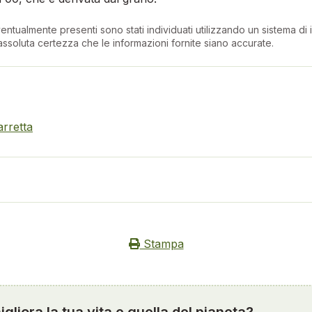
entualmente presenti sono stati individuati utilizzando un sistema di in
ssoluta certezza che le informazioni fornite siano accurate.
arretta
Stampa
gliora la tua vita e quella del pianeta?