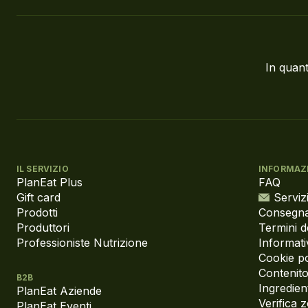
In quant
IL SERVIZIO
INFORMAZ
PlanEat Plus
FAQ
Gift card
Servizi
Prodotti
Consegna
Produttori
Termini d
Professioniste Nutrizione
Informati
Cookie po
Contenito
B2B
Ingredient
PlanEat Aziende
Verifica 
PlanEat Eventi