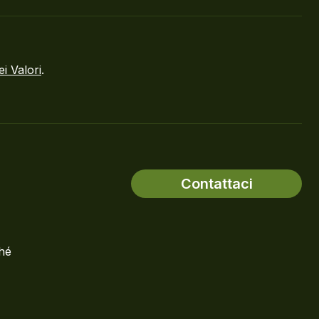
ei Valori
.
Contattaci
ché