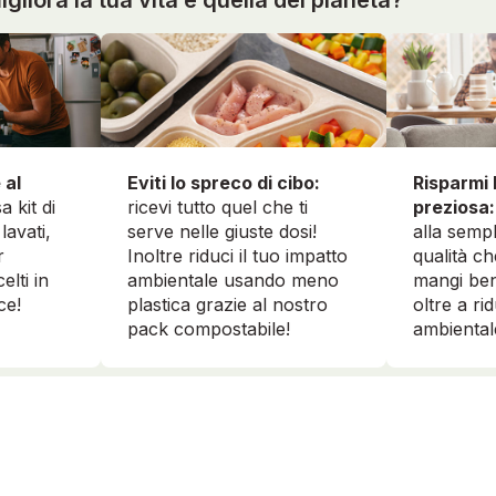
 al
Risparmi 
Eviti lo spreco di cibo:
a kit di
preziosa:
ricevi tutto quel che ti
lavati,
alla sempl
serve nelle giuste dosi!
r
qualità ch
Inoltre riduci il tuo impatto
elti in
mangi ben
ambientale usando meno
ce!
oltre a ri
plastica grazie al nostro
ambiental
pack compostabile!