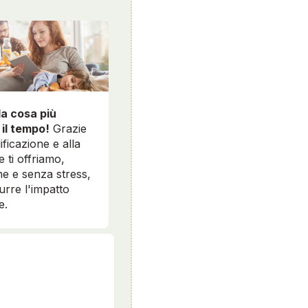
la cosa più
 il tempo!
Grazie
ificazione e alla
e ti offriamo,
e e senza stress,
durre l'impatto
e.