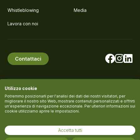
Whistleblowing
Media
Lavora con noi
Contattaci
Utilizzo cookie
© PlanEat S.r.l. Società Benefit
P.IVA IT11061420961
Potremmo posizionarli per l'analisi dei dati dei nostri visitatori, per
migliorare il nostro sito Web, mostrare contenuti personalizzati e offrirti
un'esperienza di navigazione eccezionale. Per ulteriori informazioni sui
cookie utilizziamo aprire le impostazioni.
Termini del servizio
Informativa Privacy
Cookie policy
Accetta tutti