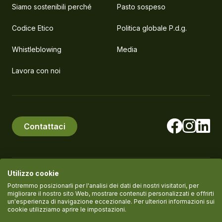
Siamo sostenibili perché
Pasto sospeso
Codice Etico
Politica globale P.d.g.
Whistleblowing
Media
Lavora con noi
Contattaci
Utilizzo cookie
© PlanEat S.r.l. Società Benefit
P.IVA IT11061420961
Potremmo posizionarli per l'analisi dei dati dei nostri visitatori, per
migliorare il nostro sito Web, mostrare contenuti personalizzati e offrirti
un'esperienza di navigazione eccezionale. Per ulteriori informazioni sui
cookie utilizziamo aprire le impostazioni.
Termini del servizio
Informativa Privacy