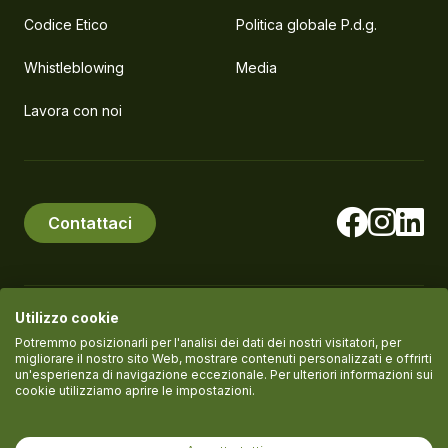
Codice Etico
Politica globale P.d.g.
Whistleblowing
Media
Lavora con noi
Contattaci
Utilizzo cookie
© PlanEat S.r.l. Società Benefit
P.IVA IT11061420961
Potremmo posizionarli per l'analisi dei dati dei nostri visitatori, per
migliorare il nostro sito Web, mostrare contenuti personalizzati e offrirti
un'esperienza di navigazione eccezionale. Per ulteriori informazioni sui
cookie utilizziamo aprire le impostazioni.
Termini del servizio
Informativa Privacy
Cookie policy