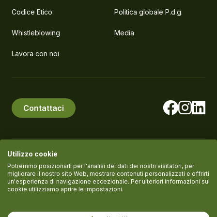
Codice Etico
Politica globale P.d.g.
Whistleblowing
Media
Lavora con noi
Contattaci
Utilizzo cookie
© PlanEat S.r.l. Società Benefit
P.IVA IT11061420961
Potremmo posizionarli per l'analisi dei dati dei nostri visitatori, per
migliorare il nostro sito Web, mostrare contenuti personalizzati e offrirti
un'esperienza di navigazione eccezionale. Per ulteriori informazioni sui
cookie utilizziamo aprire le impostazioni.
Termini del servizio
Informativa Privacy
Cookie policy