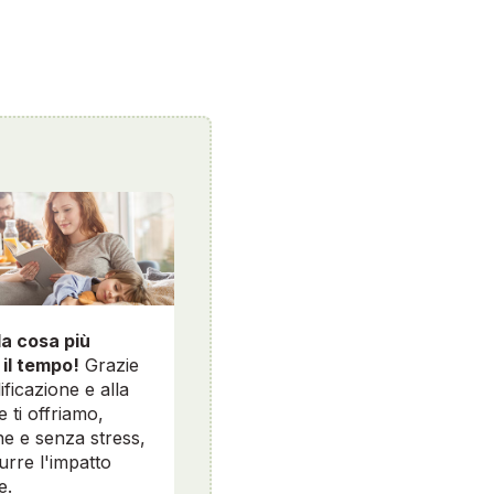
la cosa più
 il tempo!
Grazie
ificazione e alla
e ti offriamo,
e e senza stress,
durre l'impatto
e.