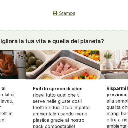
Stampa
gliora la tua vita e quella del pianeta?
 al
Risparmi 
Eviti lo spreco di cibo:
a kit di
preziosa:
ricevi tutto quel che ti
lavati,
alla sempl
serve nelle giuste dosi!
r
qualità ch
Inoltre riduci il tuo impatto
elti in
mangi ben
ambientale usando meno
ce!
oltre a ri
plastica grazie al nostro
ambiental
pack compostabile!