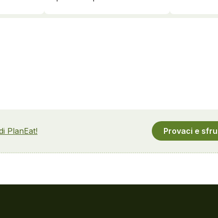
 di PlanEat!
Provaci e sfru