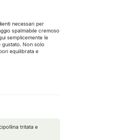
dienti necessari per
maggio spalmabile cremoso
egui semplicemente le
re gustato. Non solo
ri equilibrata e
pollina tritata e