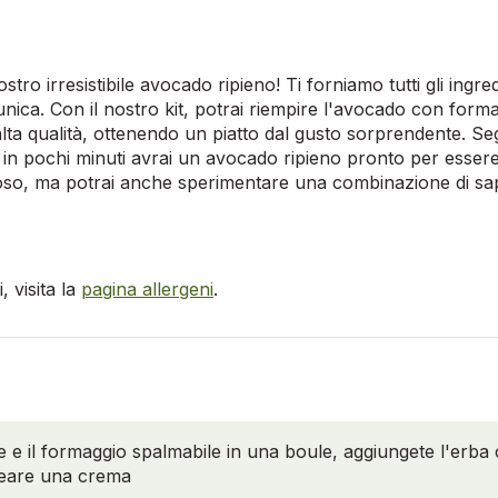
stro irresistibile avocado ripieno! Ti forniamo tutti gli ingre
unica. Con il nostro kit, potrai riempire l'avocado con for
lta qualità, ottenendo un piatto dal gusto sorprendente. S
t e in pochi minuti avrai un avocado ripieno pronto per esse
oso, ma potrai anche sperimentare una combinazione di sapo
 visita la
pagina allergeni
.
 e il formaggio spalmabile in una boule, aggiungete l'erba ci
reare una crema