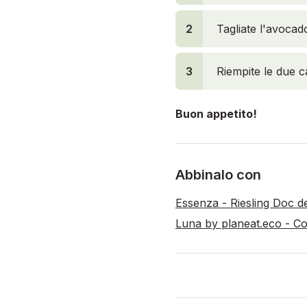
2
Tagliate l'avocad
3
3
Riempite le due c
Buon appetito!
Abbinalo con
Essenza - Riesling Doc d
Luna by planeat.eco - Co