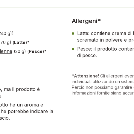
Allergeni*
Latte: contiene crema di l
(240 g))
scremato in polvere e pro
(70 g)
(
Latte
)*
Pesce: il prodotto conti
lienne
(30 g)
(
Pesce
)*
di pesce.
*
Attenzione!
Gli allergeni eve
individuati utilizzando un sistema
Perciò non possiamo garantire 
, ma il prodotto è
informazioni fornite siano accur
e
odotto ha un aroma e
che potrebbe indicare la
scio.