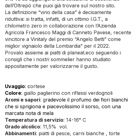
dell’Oltrepò che puoi già trovare sul nostro sito.
La definizione “vino della casa” è decisamente
riduttiva: si tratta, infatti, di un ottimo I.G.T., a
chilometro zero in collaborazione con l’Azienda
Agricola Francesco Maggi di Canneto Pavese, recente
vincitore a Vinitaly del premio “Angelo Betti” come
miglior vignaiolo della Lombardia” per il 2022.
Provalo assieme ai piatti di planeat.eco seguendo i
consigli che i nostri sommelier hanno studiato
appositamente per valorizzarne il gusto.
Uvaggio
: c
ortese
Colore
:
giallo paglierino con riflessi verdognoli
Aromi e sapori
: g
radevole il profumo dei fiori bianchi
che si sprigiona e piacevolissimo il sorso, con una
marcata nota di mela
Temperatura di servizio
: 14-16° C
Grado alcolico
: 11,5% vol.
Abbinamenti
: piatti di pesce, carni bianche , torte