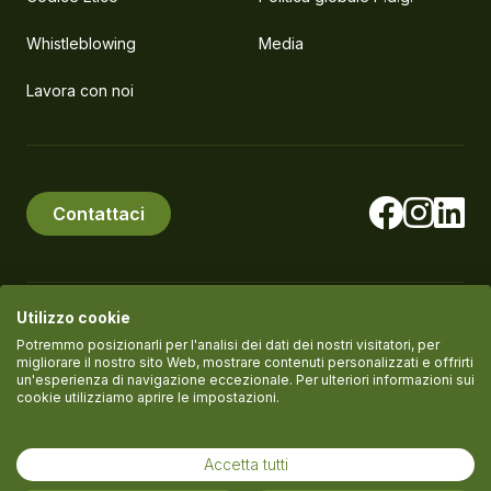
Whistleblowing
Media
Lavora con noi
Contattaci
Utilizzo cookie
© PlanEat S.r.l. Società Benefit
P.IVA IT11061420961
Potremmo posizionarli per l'analisi dei dati dei nostri visitatori, per
migliorare il nostro sito Web, mostrare contenuti personalizzati e offrirti
un'esperienza di navigazione eccezionale. Per ulteriori informazioni sui
cookie utilizziamo aprire le impostazioni.
Termini del servizio
Informativa Privacy
Cookie policy
Accetta tutti