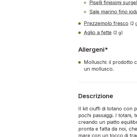
Piselli finissimi surgel
Sale marino fino iod
Prezzemolo fresco
(2 
Aglio a fette
(2 g)
Allergeni*
Molluschi: il prodotto
un mollusco.
Descrizione
Il kit ciuffi di totano co
pochi passaggi. I totani, 
creando un piatto equilib
pronta e fatta da noi, che
mare con un tocco di trad