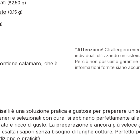
ati
(82.50 g)
ato
(0.15 g)
g)
*
Attenzione!
Gli allergeni eve
individuati utilizzando un sistema
Perciò non possiamo garantire 
 contiene calamaro, che è
informazioni fornite siano accur
n piselli è una soluzione pratica e gustosa per preparare un 
teneri e selezionati con cura, si abbinano perfettamente alla 
rato e ricco di gusto. La preparazione è ancora più veloce gr
 esalta i sapori senza bisogno di lunghe cotture. Perfetto pe
izione e praticità.