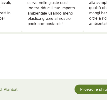
lavati,
alla sempl
serve nelle giuste dosi!
r
qualità ch
Inoltre riduci il tuo impatto
elti in
mangi ben
ambientale usando meno
ce!
oltre a ri
plastica grazie al nostro
ambiental
pack compostabile!
 di PlanEat!
Provaci e sfru