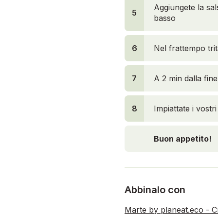
Aggiungete la sal
5
basso
6
Nel frattempo tri
7
A 2 min dalla fine
8
Impiattate i vostr
Buon appetito!
Abbinalo con
Marte by planeat.eco - Cr