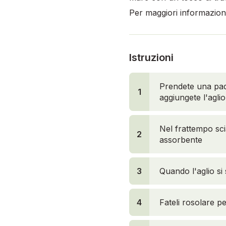
Per maggiori informazioni,
Istruzioni
Prendete una padel
1
aggiungete l'aglio
Nel frattempo scia
2
assorbente
3
Quando l'aglio si 
4
Fateli rosolare pe