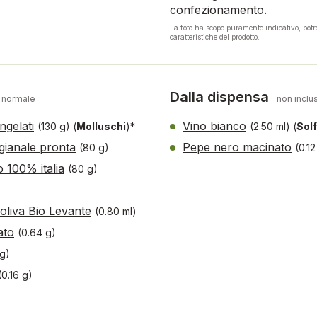
confezionamento.
La foto ha scopo puramente indicativo, pot
caratteristiche del prodotto.
Dalla dispensa
 normale
non inclus
ngelati
Vino bianco
(130 g)
(
Molluschi
)*
(2.50 ml)
(
Solf
gianale pronta
Pepe nero macinato
(80 g)
(0.12
 100% italia
(80 g)
 oliva Bio Levante
(0.80 ml)
ato
(0.64 g)
 g)
(0.16 g)