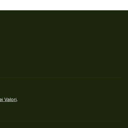
ei Valori
.