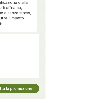
ificazione e alla
e ti offriamo,
e e senza stress,
durre l'impatto
e.
tta la promozione!