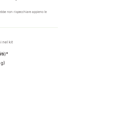
rebbe non rispecchiare appieno le
i nel kit
iti
)*
 g)