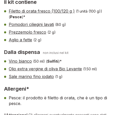
Il kit contiene
Filetto di orata fresco (100/120 g )
(1 unità (100 g))
(
Pesce
)*
Pomodori ciliegini lavati
(80 g)
Prezzemolo fresco
(2 g)
Aglio a fette
(2 g)
Dalla dispensa
non inclusi nel kit
Vino bianco
(50 ml)
(
Solfiti
)*
Olio extra vergine di oliva Bio Levante
(1.50 ml)
Sale marino fino iodato
(1 g)
Allergeni*
Pesce: il prodotto è filetto di orata, che è un tipo di
pesce.
*
Attenzione!
Gli allergeni eventualmente presenti sono stati