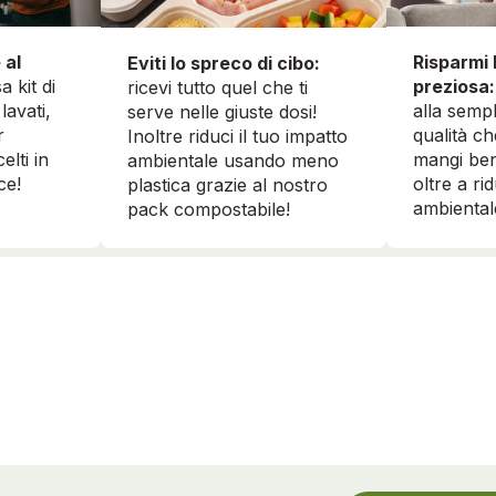
 al
Risparmi 
Eviti lo spreco di cibo:
a kit di
preziosa:
ricevi tutto quel che ti
lavati,
alla sempl
serve nelle giuste dosi!
r
qualità ch
Inoltre riduci il tuo impatto
elti in
mangi ben
ambientale usando meno
ce!
oltre a ri
plastica grazie al nostro
ambiental
pack compostabile!