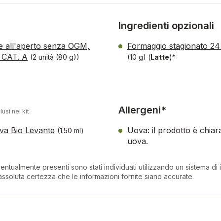
Ingredienti opzionali
te all'aperto senza OGM,
Formaggio stagionato 24 
ia CAT. A
(2 unità (80 g))
(10 g)
(
Latte
)*
Allergeni*
lusi nel kit
liva Bio Levante
Uova: il prodotto è chia
(1.50 ml)
uova.
entualmente presenti sono stati individuati utilizzando un sistema di in
ssoluta certezza che le informazioni fornite siano accurate.