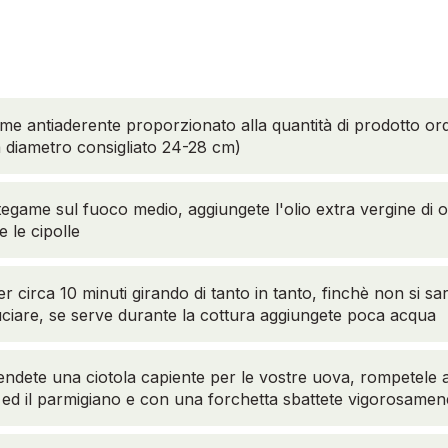
e antiaderente proporzionato alla quantità di prodotto ord
ta diametro consigliato 24-28 cm)
 tegame sul fuoco medio, aggiungete l'olio extra vergine di o
 le cipolle
r circa 10 minuti girando di tanto in tanto, finchè non si s
uciare, se serve durante la cottura aggiungete poca acqua
ndete una ciotola capiente per le vostre uova, rompetele all
e ed il parmigiano e con una forchetta sbattete vigorosamen