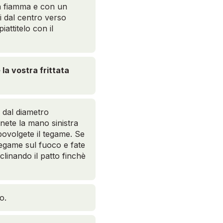
la fiamma e con un
i dal centro verso
attitelo con il
a vostra frittata
o dal diametro
nete la mano sinistra
povolgete il tegame. Se
 tegame sul fuoco e fate
clinando il patto finchè
o.