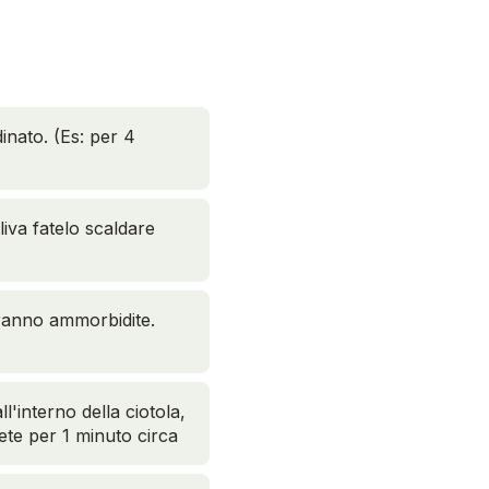
inato. (Es: per 4
liva fatelo scaldare
aranno ammorbidite.
'interno della ciotola,
ete per 1 minuto circa