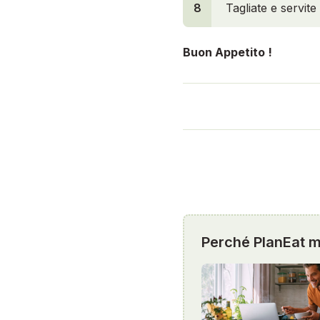
8
Tagliate e servite 
Buon Appetito !
Perché PlanEat mi