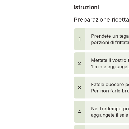
Istruzioni
Preparazione ricetta
Prendete un tegam
1
porzioni di fritta
Mettete il vostro
2
1 min e aggiungete
Fatele cuocere pe
3
Per non farle br
Nel frattempo pre
4
aggiungete il sal