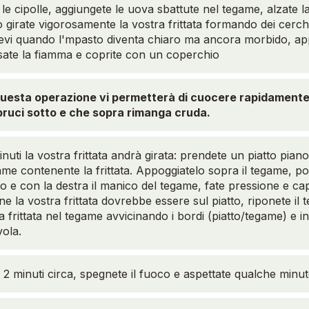
le cipolle, aggiungete le uova sbattute nel tegame, alzate 
o girate vigorosamente la vostra frittata formando dei cerch
evi quando l'mpasto diventa chiaro ma ancora morbido, appi
sate la fiamma e coprite con un coperchio
uesta operazione vi permetterà di cuocere rapidamente l
bruci sotto e che sopra rimanga cruda.
nuti la vostra frittata andrà girata: prendete un piatto pian
me contenente la frittata. Appoggiatelo sopra il tegame, po
tto e con la destra il manico del tegame, fate pressione e ca
ne la vostra frittata dovrebbe essere sul piatto, riponete il
a frittata nel tegame avvicinando i bordi (piatto/tegame) e in
vola.
2 minuti circa, spegnete il fuoco e aspettate qualche minut