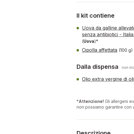
Il kit contiene
Uova da galline alleva
senza antibiotici - Ital
(
Uova
)*
Cipolla affettata
(100 g)
Dalla dispensa
non inc
Olio extra vergine di o
*
Attenzione!
Gli allergeni ev
non possiamo garantire con a
Descrizione