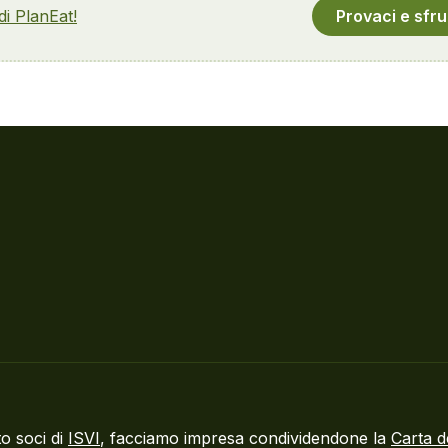
 di PlanEat!
Provaci e sfru
o soci di
ISVI
, facciamo impresa condividendone la
Carta d