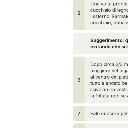
Una volta pronte 
cucchiaio di legn
5
l'esterno. Fermat
cucchiaio, abbas
Suggerimento: q
evitando che si 
Dopo circa 2/3 mi
maggiore del tega
al centro del pia
6
tutto è andato be
scivolare la vostr
la frittata non sci
7
Fate cuocere per 