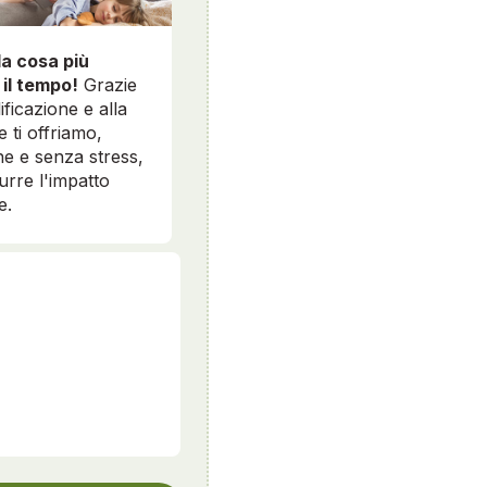
la cosa più
 il tempo!
Grazie
ificazione e alla
e ti offriamo,
e e senza stress,
durre l'impatto
e.