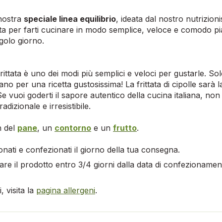
 nostra
speciale linea equilibrio
, ideata dal nostro nutrizio
ta per farti cucinare in modo semplice, veloce e comodo piat
golo giorno.
frittata è uno dei modi più semplici e veloci per gustarle. Sol
iano per una ricetta gustosissima! La frittata di cipolle sarà 
e vuoi goderti il sapore autentico della cucina italiana, no
adizionale e irresistibile.
n del
pane
, un
contorno
e un
frutto
.
onati e confezionati il giorno della tua consegna.
re il prodotto entro 3/4 giorni dalla data di confezionamen
 visita la
pagina allergeni
.