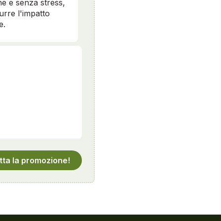
e e senza stress,
durre l'impatto
e.
tta la promozione!