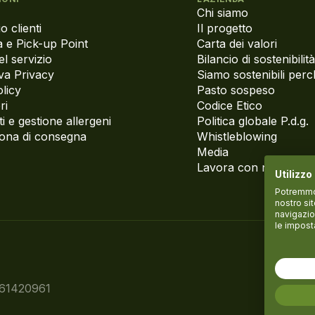
Chi siamo
o clienti
Il progetto
 e Pick-up Point
Carta dei valori
el servizio
Bilancio di sostenibilità
va Privacy
Siamo sostenibili per
licy
Pasto sospeso
ri
Codice Etico
i e gestione allergeni
Politica globale P.d.g.
zona di consegna
Whistleblowing
Media
Lavora con noi
Utilizzo
Potremmo p
nostro si
navigazio
le impost
061420961