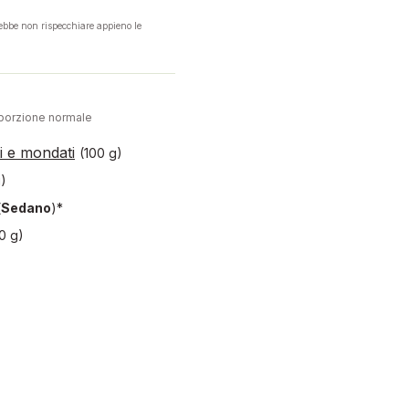
rebbe non rispecchiare appieno le
porzione normale
ti e mondati
(100 g)
g)
(
Sedano
)*
0 g)