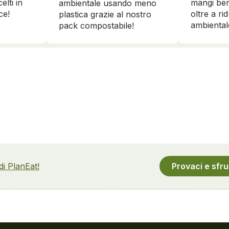
elti in
mangi ben
ambientale usando meno
ce!
oltre a ri
plastica grazie al nostro
ambiental
pack compostabile!
 di PlanEat!
Provaci e sfru