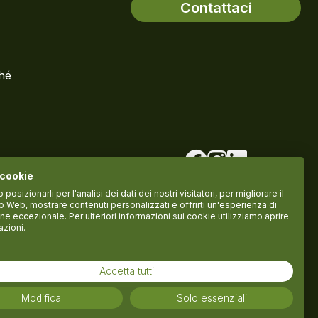
Contattaci
ché
 cookie
osizionarli per l'analisi dei dati dei nostri visitatori, per migliorare il
to Web, mostrare contenuti personalizzati e offrirti un'esperienza di
ne eccezionale. Per ulteriori informazioni sui cookie utilizziamo aprire
azioni.
Accetta tutti
Termini del servizio
Informativa Privacy
Cookie policy
Modifica
Solo essenziali