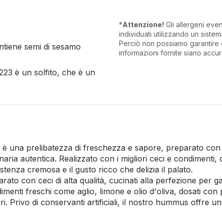
*
Attenzione!
Gli allergeni eve
individuati utilizzando un sistema
Perciò non possiamo garantire 
ntiene semi di sesamo
informazioni fornite siano accur
.
e223 è un solfito, che è un
è una prelibatezza di freschezza e sapore, preparato con 
linaria autentica. Realizzato con i migliori ceci e condiment
stenza cremosa e il gusto ricco che delizia il palato.
ato con ceci di alta qualità, cucinati alla perfezione per 
ndimenti freschi come aglio, limone e olio d'oliva, dosati co
ori. Privo di conservanti artificiali, il nostro hummus offre 