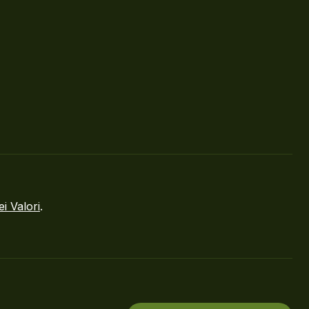
ei Valori
.