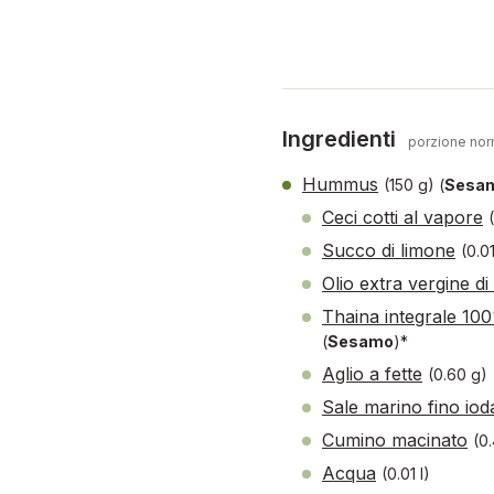
Ingredienti
porzione nor
Hummus
(150 g)
(
Sesamo
Ceci cotti al vapore
Succo di limone
(0.01
Olio extra vergine di
Thaina integrale 1
(
Sesamo
)*
Aglio a fette
(0.60 g)
Sale marino fino iod
Cumino macinato
(0
Acqua
(0.01 l)