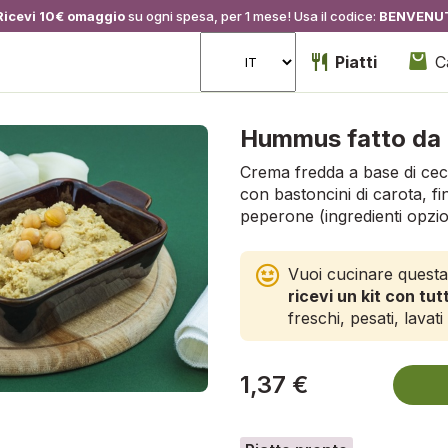
Ricevi 10€ omaggio
su ogni spesa, per 1 mese! Usa il codice:
BENVENU
Piatti
C
Hummus fatto da 
Crema fredda a base di ce
con bastoncini di carota, f
peperone (ingredienti opzio
Vuoi cucinare questa
ricevi un kit con tutt
freschi, pesati, lavati 
1,37 €