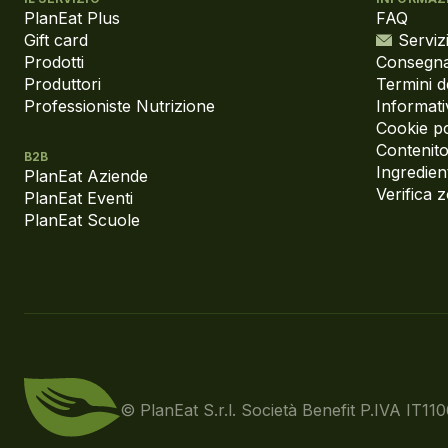
PlanEat Plus
FAQ
Gift card
Servizi
Prodotti
Consegna
Produttori
Termini d
Professioniste Nutrizione
Informati
Cookie po
Contenito
B2B
Ingredient
PlanEat Aziende
Verifica 
PlanEat Eventi
PlanEat Scuole
© PlanEat S.r.l. Società Benefit
P.IVA IT11