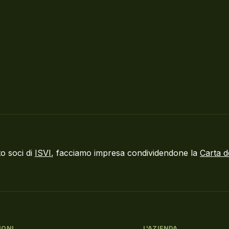
o soci di
ISVI
, facciamo impresa condividendone la
Carta d
IONI
L'AZIENDA