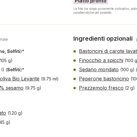
Piatto pronto
La foto ha scopo puramente indicativo, pot
caratteristiche del prodotto.
Ingredienti opzionali
male
Bastoncini di carote lava
, Solfiti
)*
Finocchio a spicchi
(105 g)
(100 
Sedano mondato
 l)
(
Solfiti
)*
(100 g)
 oliva Bio Levante
Peperone bastoncino
(9.75 ml)
(10
00% sesamo
Prezzemolo fresco
(9.75 g)
(2 g)
ato
(1.20 g)
.45 g)