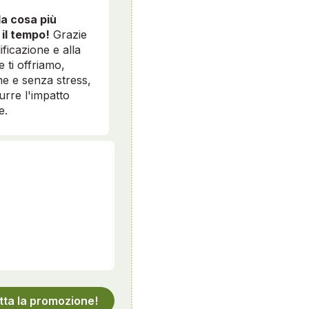
la cosa più
 il tempo!
Grazie
ificazione e alla
e ti offriamo,
e e senza stress,
durre l'impatto
e.
tta la promozione!