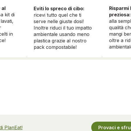
 al
Risparmi 
Eviti lo spreco di cibo:
a kit di
preziosa:
ricevi tutto quel che ti
lavati,
alla sempl
serve nelle giuste dosi!
r
qualità ch
Inoltre riduci il tuo impatto
elti in
mangi ben
ambientale usando meno
ce!
oltre a ri
plastica grazie al nostro
ambiental
pack compostabile!
 di PlanEat!
Provaci e sfru