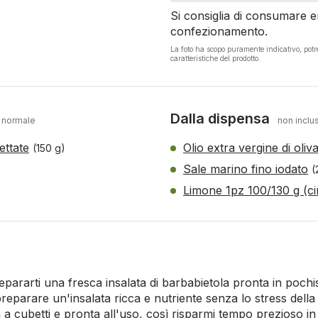
Si consiglia di consumare en
confezionamento.
La foto ha scopo puramente indicativo, pot
caratteristiche del prodotto.
Dalla dispensa
 normale
non inclus
ettate
Olio extra vergine di oliv
(150 g)
Sale marino fino iodato
(
Limone 1pz 100/130 g (ci
epararti una fresca insalata di barbabietola pronta in pochis
preparare un'insalata ricca e nutriente senza lo stress della
a a cubetti e pronta all'uso, così risparmi tempo prezioso in 