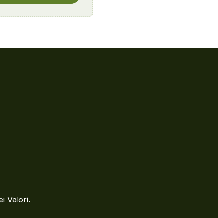
ei Valori
.