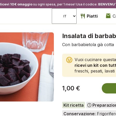
Ricevi 10€ omaggio
su ogni spesa, per 1 mese! Usa il codice:
BENVENU
Piatti
C
Insalata di barbab
Con barbabietola già cotta
Vuoi cucinare questa
ricevi un kit con tutt
freschi, pesati, lavati 
1,00 €
Kit ricetta
Preparazio
Conservazione:
Frigorifer