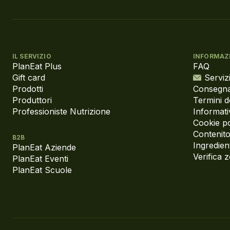
IL SERVIZIO
INFORMAZ
PlanEat Plus
FAQ
Gift card
Servizi
Prodotti
Consegna
Produttori
Termini d
Professioniste Nutrizione
Informati
Cookie po
Contenito
B2B
Ingredient
PlanEat Aziende
Verifica 
PlanEat Eventi
PlanEat Scuole