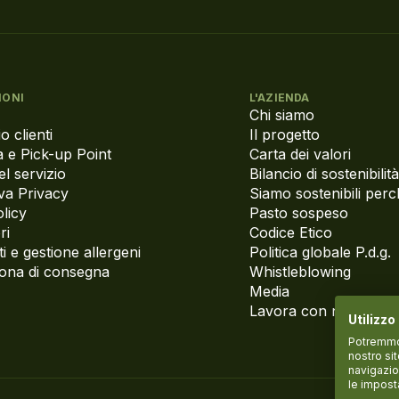
IONI
L'AZIENDA
Chi siamo
o clienti
Il progetto
 e Pick-up Point
Carta dei valori
el servizio
Bilancio di sostenibilità
va Privacy
Siamo sostenibili per
licy
Pasto sospeso
ri
Codice Etico
i e gestione allergeni
Politica globale P.d.g.
zona di consegna
Whistleblowing
Media
Lavora con noi
Utilizzo
Potremmo p
nostro si
navigazio
le impost