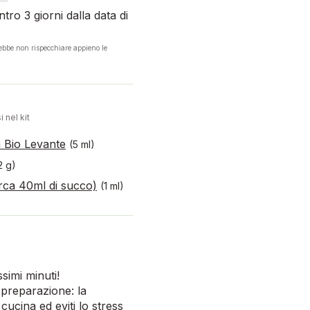
tro 3 giorni dalla data di
rebbe non rispecchiare appieno le
i nel kit
a Bio Levante
(5 ml)
2 g)
rca 40ml di succo)
(1 ml)
simi minuti!
 preparazione: la
cucina ed eviti lo stress