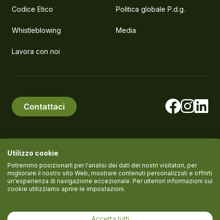
Codice Etico
Politica globale P.d.g.
Whistleblowing
Media
Lavora con noi
Contattaci
Utilizzo cookie
© PlanEat S.r.l. Società Benefit
P.IVA IT11061420961
Potremmo posizionarli per l'analisi dei dati dei nostri visitatori, per
migliorare il nostro sito Web, mostrare contenuti personalizzati e offrirti
un'esperienza di navigazione eccezionale. Per ulteriori informazioni sui
cookie utilizziamo aprire le impostazioni.
Termini del servizio
Informativa Privacy
Cookie policy
Accetta tutti