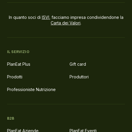
In quanto soci di
ISVI
, facciamo impresa condividendone la
Carta dei Valori
.
IL SERVIZIO
PlanEat Plus
Gift card
Prodotti
Produttori
Professioniste Nutrizione
B2B
PlanEat Aziende
PlanEat Eventi