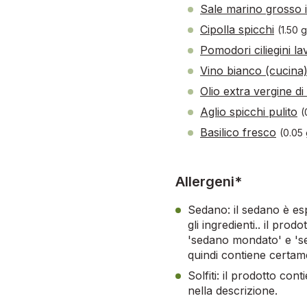
Sale marino grosso 
Cipolla spicchi
(1.50 g
Pomodori ciliegini lav
Vino bianco (cucina
Olio extra vergine di
Aglio spicchi pulito
(
Basilico fresco
(0.05 
Allergeni*
Sedano: il sedano è es
gli ingredienti.. il prod
'sedano mondato' e 'sed
quindi contiene certa
Solfiti: il prodotto cont
nella descrizione.