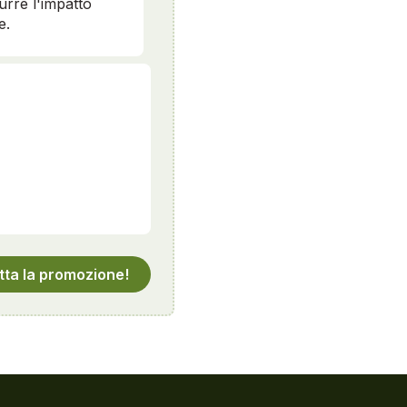
durre l'impatto
e.
tta la promozione!