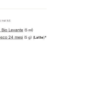
i nel kit
a Bio Levante
(5 ml)
esco 24 mesi
(5 g)
(
Latte
)*