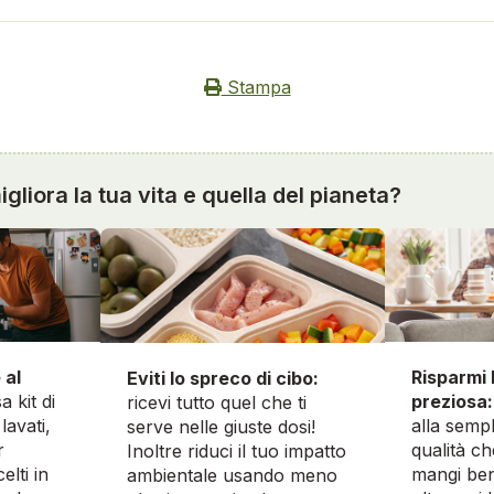
Stampa
gliora la tua vita e quella del pianeta?
 al
Risparmi 
Eviti lo spreco di cibo:
a kit di
preziosa:
ricevi tutto quel che ti
lavati,
alla sempl
serve nelle giuste dosi!
r
qualità ch
Inoltre riduci il tuo impatto
elti in
mangi ben
ambientale usando meno