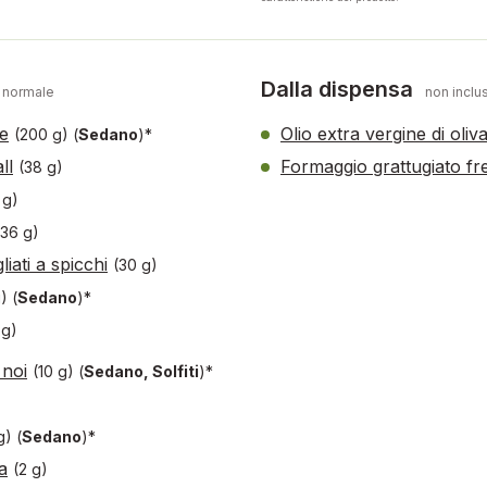
Dalla dispensa
 normale
non inclus
e
Olio extra vergine di oliv
(200 g)
(
Sedano
)*
ll
Formaggio grattugiato fr
(38 g)
 g)
(36 g)
liati a spicchi
(30 g)
g)
(
Sedano
)*
 g)
 noi
(10 g)
(
Sedano, Solfiti
)*
 g)
(
Sedano
)*
a
(2 g)