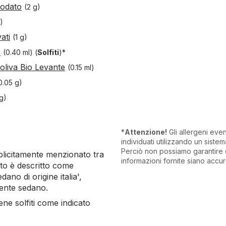
iodato
(2 g)
)
ati
(1 g)
)
(0.40 ml)
(
Solfiti
)*
 oliva Bio Levante
(0.15 ml)
0.05 g)
g)
*
Attenzione!
Gli allergeni eve
individuati utilizzando un sistema
Perciò non possiamo garantire 
plicitamente menzionato tra
informazioni fornite siano accur
otto è descritto come
ano di origine italia',
mente sedano.
iene solfiti come indicato