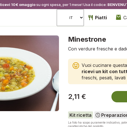
Ricevi 10€ omaggio
su ogni spesa, per 1 mese! Usa il codice:
BENVENU
Piatti
C
Minestrone
Con verdure fresche e dado
Vuoi cucinare questa
ricevi un kit con tutt
freschi, pesati, lavati 
2,11 €
Kit ricetta
Preparazio
La foto ha scopo puramente indicativo, pot
caratteristiche del prodotto.