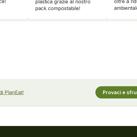
ce!
oltre a ri
plastica grazie al nostro
ambiental
pack compostabile!
 di PlanEat!
Provaci e sfru