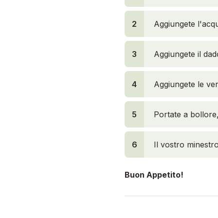
2
Aggiungete l'acq
3
Aggiungete il dad
4
Aggiungete le ve
5
Portate a bollore
6
Il vostro minestro
Buon Appetito!