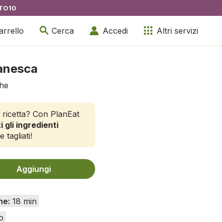
TO10
arrello
Cerca
Accedi
Altri servizi
tanesca
ghe
 ricetta? Con PlanEat
i gli ingredienti
e tagliati!
Aggiungi
ne:
18 min
o