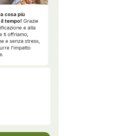
la cosa più
 il tempo!
Grazie
ificazione e alla
e ti offriamo,
e e senza stress,
durre l'impatto
e.