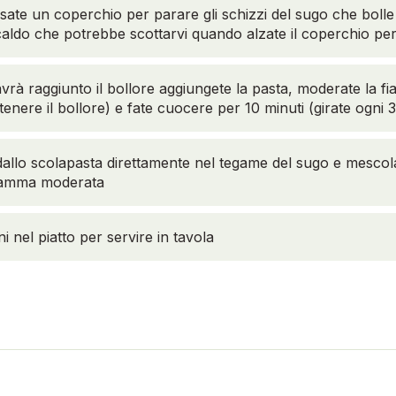
usate un coperchio per parare gli schizzi del sugo che bolle
caldo che potrebbe scottarvi quando alzate il coperchio pe
rà raggiunto il bollore aggiungete la pasta, moderate la 
enere il bollore) e fate cuocere per 10 minuti (girate ogni 3
dallo scolapasta direttamente nel tegame del sugo e mescol
iamma moderata
i nel piatto per servire in tavola