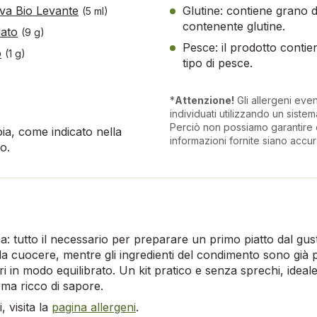
liva Bio Levante
Glutine: contiene grano 
(5 ml)
contenente glutine.
dato
(9 g)
Pesce: il prodotto conti
o
(1 g)
tipo di pesce.
*
Attenzione!
Gli allergeni eve
individuati utilizzando un sistema
Perciò non possiamo garantire 
ia, come indicato nella
informazioni fornite siano accur
o.
sca: tutto il necessario per preparare un primo piatto dal gu
a cuocere, mentre gli ingredienti del condimento sono già p
 in modo equilibrato. Un kit pratico e senza sprechi, ideale
 ma ricco di sapore.
 visita la
pagina allergeni
.