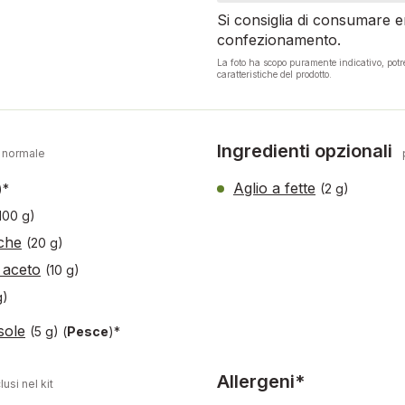
Si consiglia di consumare en
confezionamento.
La foto ha scopo puramente indicativo, pot
caratteristiche del prodotto.
Ingredienti opzionali
 normale
Aglio a fette
)*
(2 g)
100 g)
sche
(20 g)
n aceto
(10 g)
g)
sole
(5 g)
(
Pesce
)*
Allergeni*
lusi nel kit