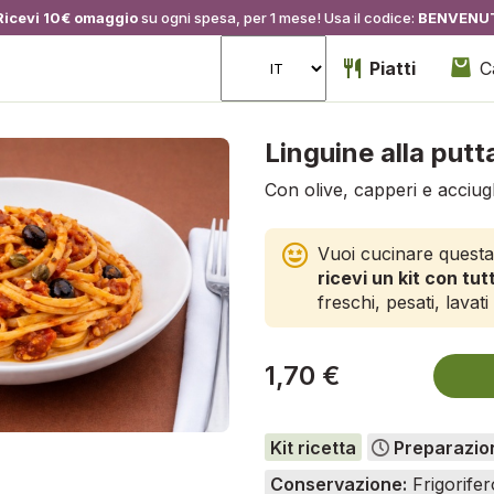
Ricevi 10€ omaggio
su ogni spesa, per 1 mese! Usa il codice:
BENVENU
Piatti
C
Linguine alla put
Con olive, capperi e acciu
Vuoi cucinare questa
ricevi un kit con tutt
freschi, pesati, lavati 
1,70 €
Kit ricetta
Preparazio
Conservazione:
Frigorifer