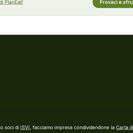
 di PlanEat!
Provaci e sfru
o soci di
ISVI
, facciamo impresa condividendone la
Carta d