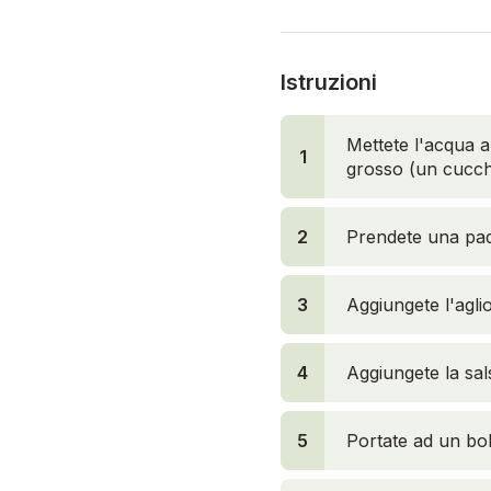
Istruzioni
Mettete l'acqua a 
1
1
grosso (un cucchi
2
Prendete una pade
3
Aggiungete l'aglio
4
Aggiungete la sa
5
Portate ad un bol