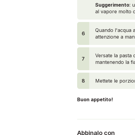
Suggerimento
: 
al vapore molto 
Quando l'acqua av
6
6
attenzione a mant
Versate la pasta 
7
7
mantenendo la f
8
Mettete le porzion
Buon appetito!
Abbinalo con