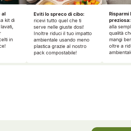
 al
Risparmi 
Eviti lo spreco di cibo:
a kit di
preziosa:
ricevi tutto quel che ti
lavati,
alla sempl
serve nelle giuste dosi!
r
qualità ch
Inoltre riduci il tuo impatto
elti in
mangi ben
ambientale usando meno
ce!
oltre a ri
plastica grazie al nostro
ambiental
pack compostabile!