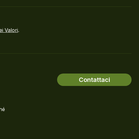
ei Valori
.
Contattaci
ché