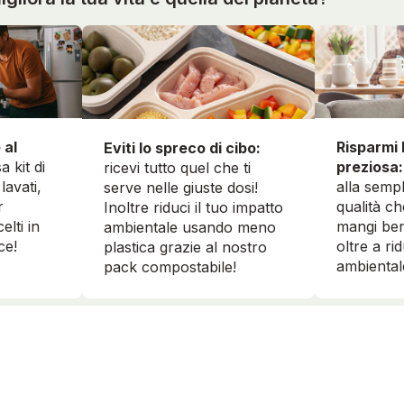
 al
Risparmi 
Eviti lo spreco di cibo:
a kit di
preziosa:
ricevi tutto quel che ti
lavati,
alla sempl
serve nelle giuste dosi!
r
qualità ch
Inoltre riduci il tuo impatto
elti in
mangi ben
ambientale usando meno
ce!
oltre a ri
plastica grazie al nostro
ambiental
pack compostabile!