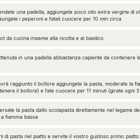
ndete una padella, aggiungete poco olio extra vergine di ol
iungete i peperoni e fateli cuocere per 10 min circa
t da cucina insieme alla ricotta e al basilico
ottenuta in una padella abbastanza capiente da contenere le
rà raggiunto il bollore aggiungete la pasta, moderate la 
enere il bollore) e fate cuocere per 11 minuti (girate ogni 3 
ersate la pasta dallo scolapasta direttamente nel tegame d
 a fiamma bassa
i di pasta nel piatto e servite il vostro gustoso primo piatto