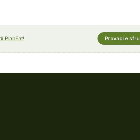
 di PlanEat!
Provaci e sfru