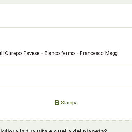
ell'Oltrepò Pavese - Bianco fermo - Francesco Maggi
Stampa
gliora la tua vita e quella del pianeta?