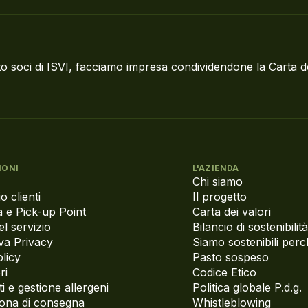
o soci di
ISVI
, facciamo impresa condividendone la
Carta d
IONI
L'AZIENDA
Chi siamo
o clienti
Il progetto
 e Pick-up Point
Carta dei valori
el servizio
Bilancio di sostenibilità
va Privacy
Siamo sostenibili per
licy
Pasto sospeso
ri
Codice Etico
i e gestione allergeni
Politica globale P.d.g.
zona di consegna
Whistleblowing