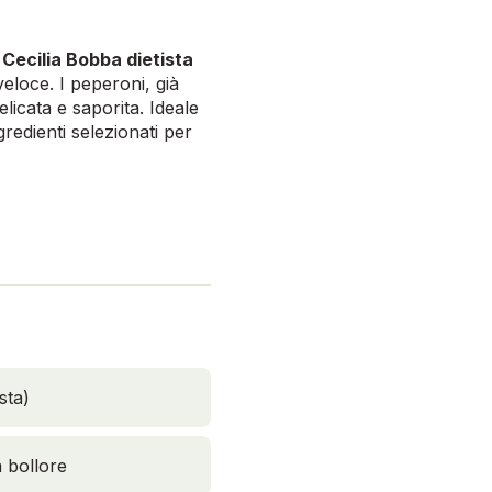
a
Cecilia Bobba dietista
veloce. I peperoni, già
licata e saporita. Ideale
redienti selezionati per
sta)
a bollore