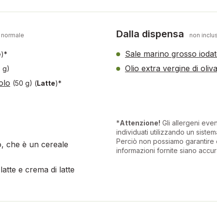
Dalla dispensa
 normale
non inclus
Sale marino grosso ioda
e
)*
Olio extra vergine di oliv
 g)
olo
(50 g)
(
Latte
)*
*
Attenzione!
Gli allergeni eve
individuati utilizzando un sistema
Perciò non possiamo garantire 
o, che è un cereale
informazioni fornite siano accur
 latte e crema di latte