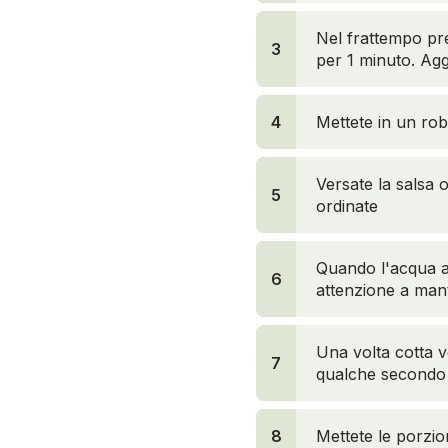
Nel frattempo pre
3
per 1 minuto. Agg
4
Mettete in un robo
Versate la salsa 
5
ordinate
Quando l'acqua av
6
5
attenzione a mant
Una volta cotta v
7
qualche secondo
8
7
Mettete le porzion