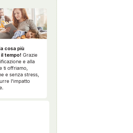
la cosa più
 il tempo!
Grazie
ificazione e alla
e ti offriamo,
e e senza stress,
durre l'impatto
e.