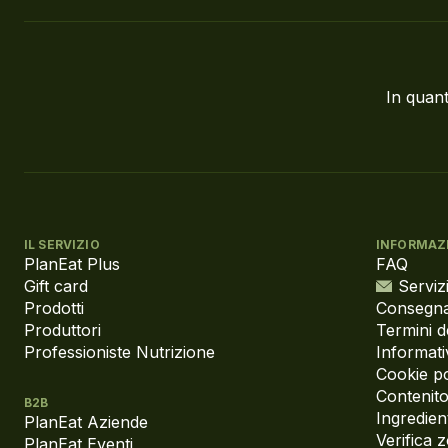
In quant
IL SERVIZIO
INFORMAZ
PlanEat Plus
FAQ
Gift card
Servizi
Prodotti
Consegna
Produttori
Termini d
Professioniste Nutrizione
Informati
Cookie po
Contenito
B2B
Ingredient
PlanEat Aziende
Verifica 
PlanEat Eventi