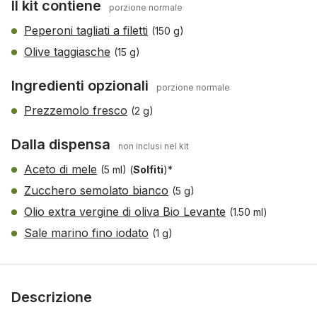
Il kit contiene
porzione normale
Peperoni tagliati a filetti
(150 g)
Olive taggiasche
(15 g)
Ingredienti opzionali
porzione normale
Prezzemolo fresco
(2 g)
Dalla dispensa
non inclusi nel kit
Aceto di mele
(5 ml)
(
Solfiti
)*
Zucchero semolato bianco
(5 g)
Olio extra vergine di oliva Bio Levante
(1.50 ml)
Sale marino fino iodato
(1 g)
Descrizione