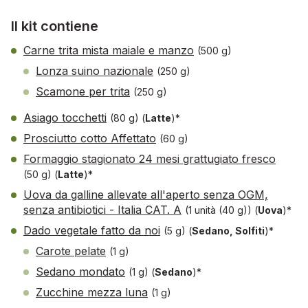
Il kit contiene
Carne trita mista maiale e manzo
(500 g)
Lonza suino nazionale
(250 g)
Scamone per trita
(250 g)
Asiago tocchetti
(80 g)
(
Latte
)*
Prosciutto cotto Affettato
(60 g)
Formaggio stagionato 24 mesi grattugiato fresco
(50 g)
(
Latte
)*
Uova da galline allevate all'aperto senza OGM,
senza antibiotici - Italia CAT. A
(1 unità (40 g))
(
Uova
)*
Dado vegetale fatto da noi
(5 g)
(
Sedano, Solfiti
)*
Carote pelate
(1 g)
Sedano mondato
(1 g)
(
Sedano
)*
Zucchine mezza luna
(1 g)