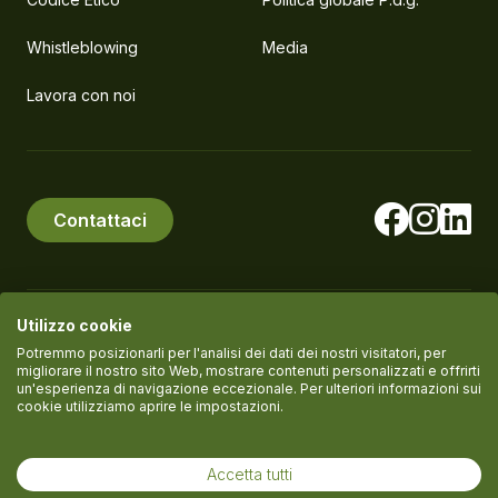
Whistleblowing
Media
Lavora con noi
Contattaci
Utilizzo cookie
© PlanEat S.r.l. Società Benefit
P.IVA IT11061420961
Potremmo posizionarli per l'analisi dei dati dei nostri visitatori, per
migliorare il nostro sito Web, mostrare contenuti personalizzati e offrirti
un'esperienza di navigazione eccezionale. Per ulteriori informazioni sui
cookie utilizziamo aprire le impostazioni.
Termini del servizio
Informativa Privacy
Cookie policy
Accetta tutti