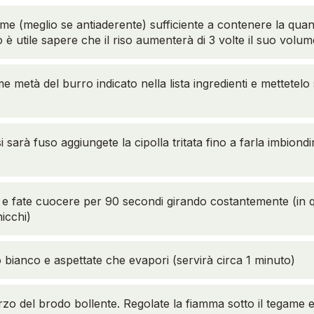
e (meglio se antiaderente) sufficiente a contenere la quanti
 è utile sapere che il riso aumenterà di 3 volte il suo volu
e metà del burro indicato nella lista ingredienti e mettetel
 sarà fuso aggiungete la cipolla tritata fino a farla imbiondi
o e fate cuocere per 90 secondi girando costantemente (in
hicchi)
o bianco e aspettate che evapori (servirà circa 1 minuto)
zo del brodo bollente. Regolate la fiamma sotto il tegame 