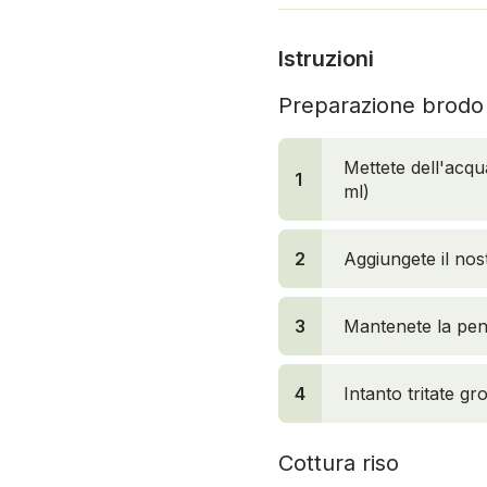
Istruzioni
Preparazione brodo
Mettete dell'acqu
1
ml)
2
Aggiungete il nos
3
Mantenete la pent
4
4
Intanto tritate g
Cottura riso