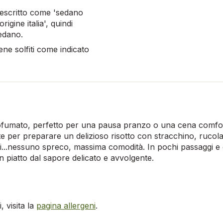
descritto come 'sedano
igine italia', quindi
edano.
iene solfiti come indicato
fumato, perfetto per una pausa pranzo o una cena comfort
te per preparare un delizioso risotto con stracchino, rucola 
ati...nessuno spreco, massima comodità. In pochi passaggi 
n piatto dal sapore delicato e avvolgente.
 visita la
pagina allergeni
.