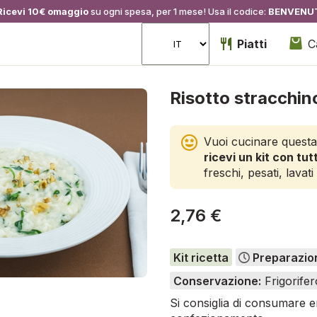
Ricevi 10€ omaggio
su ogni spesa, per 1 mese! Usa il codice:
BENVENU
Piatti
C
Risotto stracchino
Vuoi cucinare questa
ricevi un kit con tutt
freschi, pesati, lavati 
2,76 €
Kit ricetta
Preparazio
Conservazione:
Frigorifer
Si consiglia di consumare en