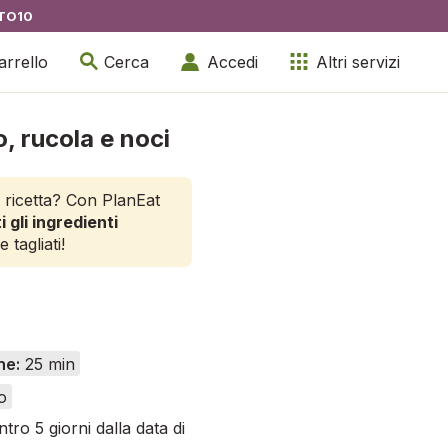
TO10
arrello
Cerca
Accedi
Altri servizi
, rucola e noci
 ricetta? Con PlanEat
i gli ingredienti
e tagliati!
ne:
25 min
o
tro 5 giorni dalla data di