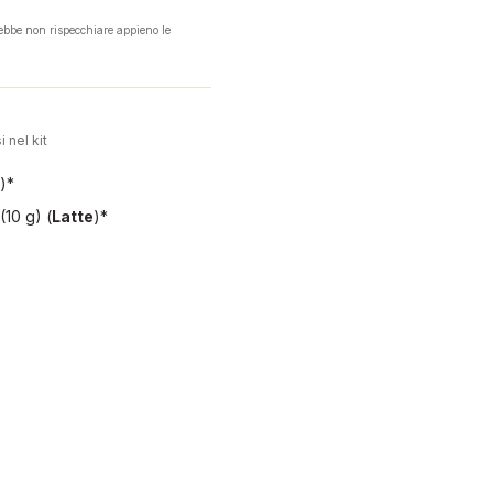
rebbe non rispecchiare appieno le
i nel kit
)*
(10 g)
(
Latte
)*