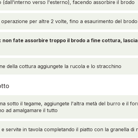
o (dall'interno verso l'esterno), facendo assorbire il brodo
a operazione per altre 2 volte, fino a esaurimento del brodo
n fate assorbire troppo il brodo a fine cottura, lasciate
ine della cottura aggiungete la rucola e lo stracchino
otto
a sotto il tegame, aggiungete l'altra metà del burro e il for
no ad amalgamare il tutto
 e servite in tavola completando il piatto con la granella di 