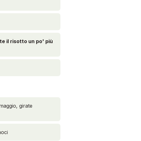
 il risotto un po' più
maggio, girate
noci