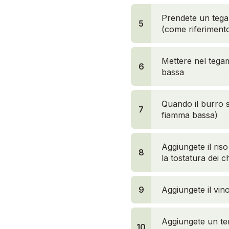
Prendete un tegam
5
(come riferimento
Mettere nel tegam
6
bassa
Quando il burro si
7
fiamma bassa)
Aggiungete il ris
8
la tostatura dei c
9
Aggiungete il vin
Aggiungete un ter
10