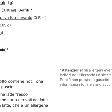
ati
(1 g)
)
(0.40 ml)
(
Solfiti
)*
 oliva Bio Levante
(0.15 ml)
0.05 g)
g)
cio
)*
*
Attenzione!
Gli allergeni eve
individuati utilizzando un sistema
Perciò non possiamo garantire 
dotto contiene noci, che
informazioni fornite siano accur
 guscio.
ene latte fresco
he sono derivati del latte..
n latte, che è un allergene