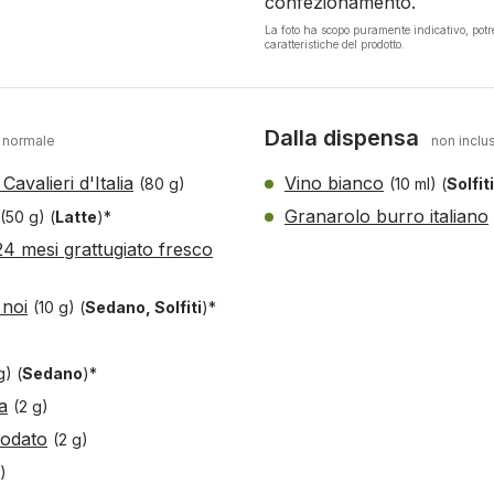
confezionamento.
La foto ha scopo puramente indicativo, pot
caratteristiche del prodotto.
Dalla dispensa
 normale
non inclus
Cavalieri d'Italia
Vino bianco
(80 g)
(10 ml)
(
Solfiti
Granarolo burro italiano
(50 g)
(
Latte
)*
4 mesi grattugiato fresco
 noi
(10 g)
(
Sedano, Solfiti
)*
 g)
(
Sedano
)*
a
(2 g)
iodato
(2 g)
)