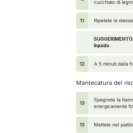
cucchiaio di legn
11
Ripetete la stess
SUGGERIMENTO: no
liquido
12
A 5 minuti dalla f
Mantecatura del ris
Spegnete la fiamm
13
energicamente fi
13
Mettete nel piatto