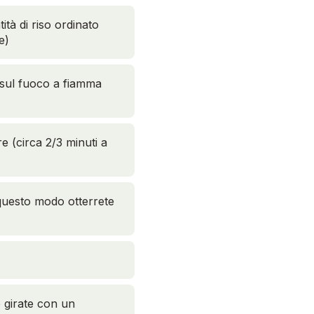
tà di riso ordinato
me)
o sul fuoco a fiamma
re (circa 2/3 minuti a
 questo modo otterrete
e girate con un