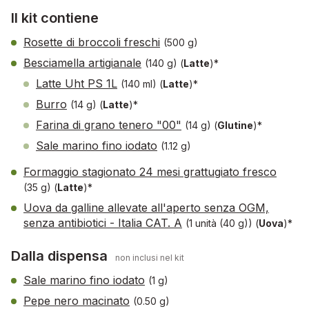
Il kit contiene
Rosette di broccoli freschi
(500 g)
Besciamella artigianale
(140 g)
(
Latte
)*
Latte Uht PS 1L
(140 ml)
(
Latte
)*
Burro
(14 g)
(
Latte
)*
Farina di grano tenero "00"
(14 g)
(
Glutine
)*
Sale marino fino iodato
(1.12 g)
Formaggio stagionato 24 mesi grattugiato fresco
(35 g)
(
Latte
)*
Uova da galline allevate all'aperto senza OGM,
senza antibiotici - Italia CAT. A
(1 unità (40 g))
(
Uova
)*
Dalla dispensa
non inclusi nel kit
Sale marino fino iodato
(1 g)
Pepe nero macinato
(0.50 g)