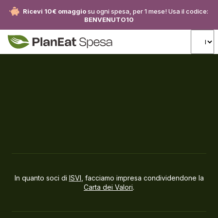
Ricevi 10€ omaggio
su ogni spesa, per 1 mese! Usa il codice:
BENVENUTO10
In quanto soci di
ISVI
, facciamo impresa condividendone la
Carta dei Valori
.