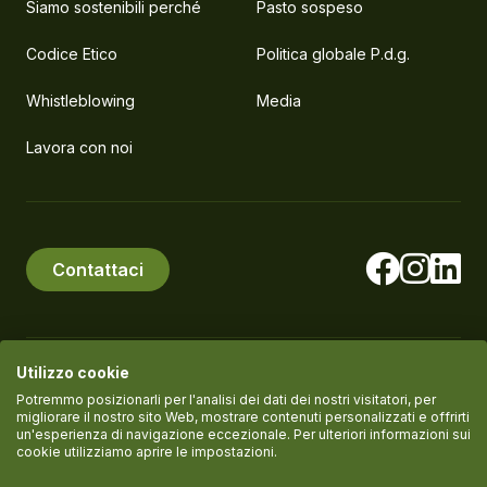
Siamo sostenibili perché
Pasto sospeso
Codice Etico
Politica globale P.d.g.
Whistleblowing
Media
Lavora con noi
Contattaci
Utilizzo cookie
© PlanEat S.r.l. Società Benefit
P.IVA IT11061420961
Potremmo posizionarli per l'analisi dei dati dei nostri visitatori, per
migliorare il nostro sito Web, mostrare contenuti personalizzati e offrirti
un'esperienza di navigazione eccezionale. Per ulteriori informazioni sui
cookie utilizziamo aprire le impostazioni.
Termini del servizio
Informativa Privacy