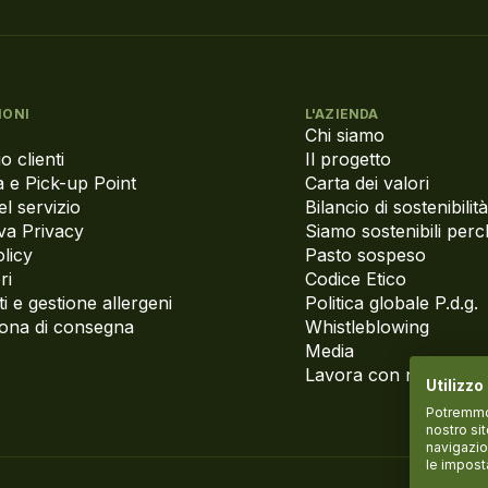
IONI
L'AZIENDA
Chi siamo
o clienti
Il progetto
 e Pick-up Point
Carta dei valori
el servizio
Bilancio di sostenibilità
va Privacy
Siamo sostenibili per
licy
Pasto sospeso
ri
Codice Etico
i e gestione allergeni
Politica globale P.d.g.
zona di consegna
Whistleblowing
Media
Lavora con noi
Utilizzo
Potremmo p
nostro si
navigazio
le impost