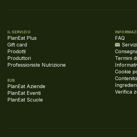
IL SERVIZIO
INFORMAZ
PlanEat Plus
FAQ
Gift card
Servizi
Prodotti
Consegna
Produttori
Termini d
Professioniste Nutrizione
Informati
Cookie po
Contenito
B2B
Ingredient
PlanEat Aziende
Verifica 
PlanEat Eventi
PlanEat Scuole