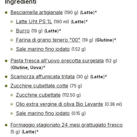
Ingredienti
Besciamella artigianale
(190 g)
(
Latte
)*
Latte Uht PS 1L
(190 ml)
(
Latte
)*
Burro
(19 g)
(
Latte
)*
Farina di grano tenero "00"
(19 g)
(
Glutine
)*
Sale marino fino iodato
(1.52 g)
Pasta fresca all'uovo precotta surgelata
(52 g)
(
Glutine, Uova
)*
Scamorza affumicata tritata
(30 g)
(
Latte
)*
Zucchine cubettate cotte
(75 g)
Zucchine cubettate
(112.50 g)
Olio extra vergine di oliva Bio Levante
(0.38 ml)
Sale marino fino iodato
(0.15 g)
Formaggio stagionato 24 mesi grattugiato fresco
(5 g)
(
Latte
)*