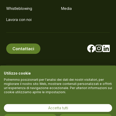
Whistleblowing
Media
Lavora con noi
Contattaci
Utilizzo cookie
© PlanEat S.r.l. Società Benefit
P.IVA IT11061420961
Potremmo posizionarli per l'analisi dei dati dei nostri visitatori, per
migliorare il nostro sito Web, mostrare contenuti personalizzati e offrirti
un'esperienza di navigazione eccezionale. Per ulteriori informazioni sui
cookie utilizziamo aprire le impostazioni.
Termini del servizio
Informativa Privacy
Cookie policy
Accetta tutti