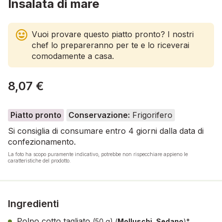
Insalata di mare
Vuoi provare questo piatto pronto? I nostri
chef lo prepareranno per te e lo riceverai
comodamente a casa.
8,07 €
Piatto pronto
Conservazione:
Frigorifero
Si consiglia di consumare entro 4 giorni dalla data di
confezionamento.
La foto ha scopo puramente indicativo, potrebbe non rispecchiare appieno le
caratteristiche del prodotto.
Ingredienti
Polpo cotto tagliato
(50 g)
(
Molluschi, Sedano
)*