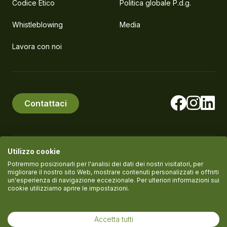
Codice Etico
Politica globale P.d.g.
Whistleblowing
Media
Lavora con noi
Contattaci
Utilizzo cookie
© PlanEat S.r.l. Società Benefit
P.IVA IT11061420961
Potremmo posizionarli per l'analisi dei dati dei nostri visitatori, per
migliorare il nostro sito Web, mostrare contenuti personalizzati e offrirti
un'esperienza di navigazione eccezionale. Per ulteriori informazioni sui
cookie utilizziamo aprire le impostazioni.
Termini del servizio
Informativa Privacy
Cookie policy
Accetta tutti