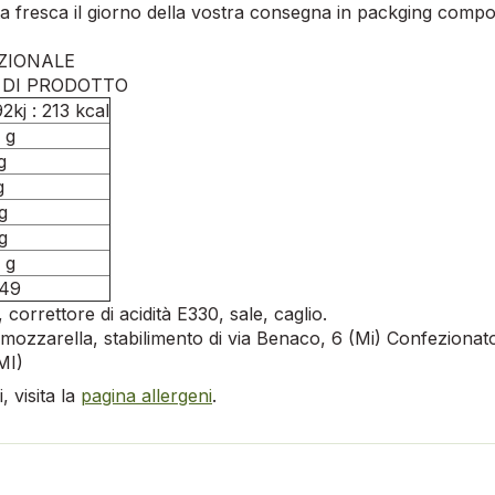
a fresca il giorno della vostra consegna in packging compo
IZIONALE
g DI PRODOTTO
2kj : 213 kcal
 g
g
g
g
g
 g
,49
correttore di acidità E330, sale, caglio.
mozzarella, stabilimento di via Benaco, 6 (Mi) Confezionat
(MI)
 visita la
pagina allergeni
.