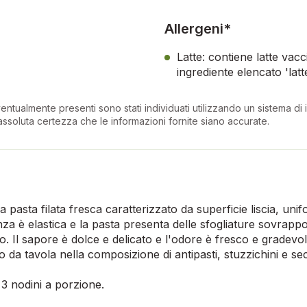
Allergeni*
Latte: contiene latte vacci
ingrediente elencato 'latt
entualmente presenti sono stati individuati utilizzando un sistema di in
ssoluta certezza che le informazioni fornite siano accurate.
 pasta filata fresca caratterizzato da superficie liscia, uni
nza è elastica e la pasta presenta delle sfogliature sovrap
o. Il sapore è dolce e delicato e l'odore è fresco e gradevo
 tavola nella composizione di antipasti, stuzzichini e seco
 3 nodini a porzione.