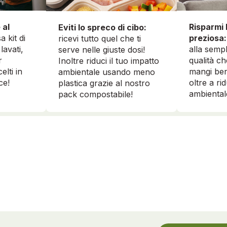
 al
Risparmi 
Eviti lo spreco di cibo:
a kit di
preziosa:
ricevi tutto quel che ti
lavati,
alla sempl
serve nelle giuste dosi!
r
qualità ch
Inoltre riduci il tuo impatto
elti in
mangi ben
ambientale usando meno
ce!
oltre a ri
plastica grazie al nostro
ambiental
pack compostabile!