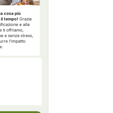
la cosa più
 il tempo!
Grazie
ificazione e alla
e ti offriamo,
e e senza stress,
durre l'impatto
e.