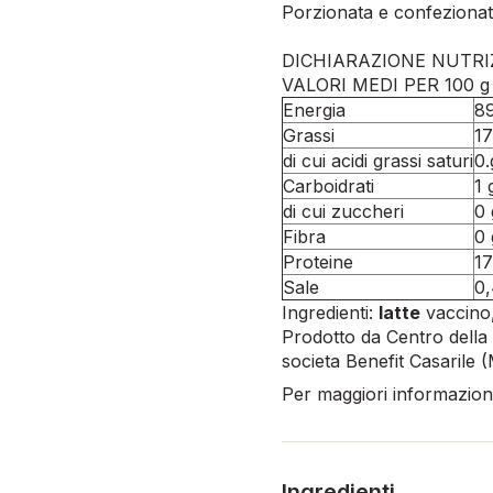
Porzionata e confezionat
DICHIARAZIONE NUTR
VALORI MEDI PER 100 
Energia
89
Grassi
17
di cui acidi grassi saturi
0.
Carboidrati
1 
di cui zuccheri
0 
Fibra
0 
Proteine
17
Sale
0
Ingredienti:
latte
vaccino, 
Prodotto da Centro della 
societa Benefit Casarile 
Per maggiori informazioni,
Ingredienti