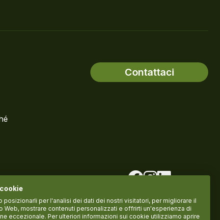
Contattaci
ché
 cookie
osizionarli per l'analisi dei dati dei nostri visitatori, per migliorare il
to Web, mostrare contenuti personalizzati e offrirti un'esperienza di
ne eccezionale. Per ulteriori informazioni sui cookie utilizziamo aprire