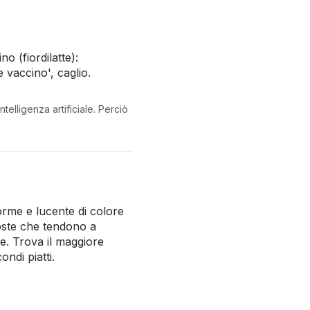
no (fiordilatte):
e vaccino', caglio.
telligenza artificiale. Perciò
forme e lucente di colore
poste che tendono a
le. Trova il maggiore
ndi piatti.