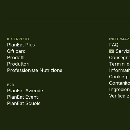
IL SERVIZIO
INFORMAZ
PlanEat Plus
FAQ
Gift card
Servizi
Prodotti
Consegna
Produttori
Termini d
Professioniste Nutrizione
Informati
Cookie po
Contenito
B2B
Ingredient
PlanEat Aziende
Verifica 
PlanEat Eventi
PlanEat Scuole