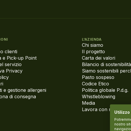
IONI
L'AZIENDA
Chi siamo
o clienti
Il progetto
 e Pick-up Point
Carta dei valori
el servizio
Bilancio di sostenibilità
va Privacy
Siamo sostenibili per
licy
Pasto sospeso
ri
Codice Etico
i e gestione allergeni
Politica globale P.d.g.
zona di consegna
Whistleblowing
Media
Lavora con noi
Utilizzo
Potremmo p
nostro si
navigazio