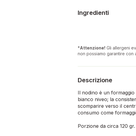
Ingredienti
*
Attenzione!
Gli allergeni ev
non possiamo garantire con a
Descrizione
I
l nodino è un formaggio a
bianco niveo; la consiste
scomparire verso il centr
consumo come formaggio da
Porzione da circa 120 gr.