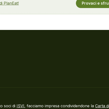
 di PlanEat!
Provaci e sfru
o soci di
ISVI
, facciamo impresa condividendone la
Carta d