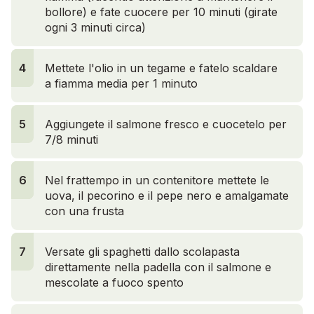
bollore) e fate cuocere per 10 minuti (girate
ogni 3 minuti circa)
4
4
Mettete l'olio in un tegame e fatelo scaldare
a fiamma media per 1 minuto
5
Aggiungete il salmone fresco e cuocetelo per
7/8 minuti
6
4
7
Nel frattempo in un contenitore mettete le
uova, il pecorino e il pepe nero e amalgamate
con una frusta
7
Versate gli spaghetti dallo scolapasta
direttamente nella padella con il salmone e
mescolate a fuoco spento