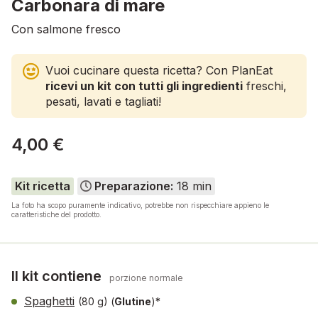
Carbonara di mare
Con salmone fresco
Vuoi cucinare questa ricetta? Con PlanEat
ricevi un kit con tutti gli ingredienti
freschi,
pesati, lavati e tagliati!
4,00 €
Kit ricetta
Preparazione:
18 min
La foto ha scopo puramente indicativo, potrebbe non rispecchiare appieno le
caratteristiche del prodotto.
Il kit contiene
porzione normale
Spaghetti
(80 g)
(
Glutine
)*