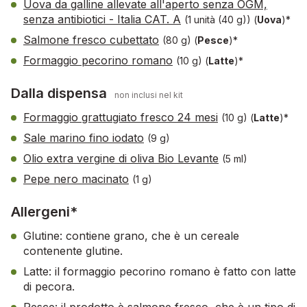
Uova da galline allevate all'aperto senza OGM,
senza antibiotici - Italia CAT. A
(1 unità (40 g))
(
Uova
)*
Salmone fresco cubettato
(80 g)
(
Pesce
)*
Formaggio pecorino romano
(10 g)
(
Latte
)*
Dalla dispensa
non inclusi nel kit
Formaggio grattugiato fresco 24 mesi
(10 g)
(
Latte
)*
Sale marino fino iodato
(9 g)
Olio extra vergine di oliva Bio Levante
(5 ml)
Pepe nero macinato
(1 g)
Allergeni*
Glutine: contiene grano, che è un cereale
contenente glutine.
Latte: il formaggio pecorino romano è fatto con latte
di pecora.
Pesce: il prodotto è salmone fresco, che è un tipo di