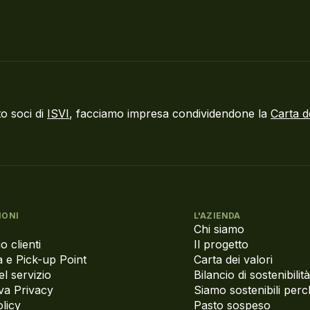
o soci di
ISVI
, facciamo impresa condividendone la
Carta d
IONI
L'AZIENDA
Chi siamo
o clienti
Il progetto
 e Pick-up Point
Carta dei valori
el servizio
Bilancio di sostenibilità
va Privacy
Siamo sostenibili per
licy
Pasto sospeso