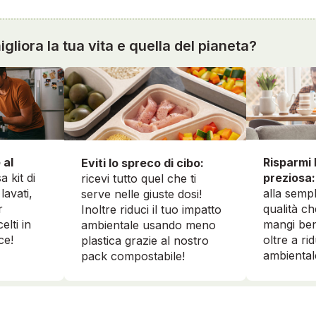
gliora la tua vita e quella del pianeta?
 al
Risparmi 
Eviti lo spreco di cibo:
a kit di
preziosa:
ricevi tutto quel che ti
lavati,
alla sempl
serve nelle giuste dosi!
r
qualità ch
Inoltre riduci il tuo impatto
elti in
mangi ben
ambientale usando meno
ce!
oltre a ri
plastica grazie al nostro
ambiental
pack compostabile!