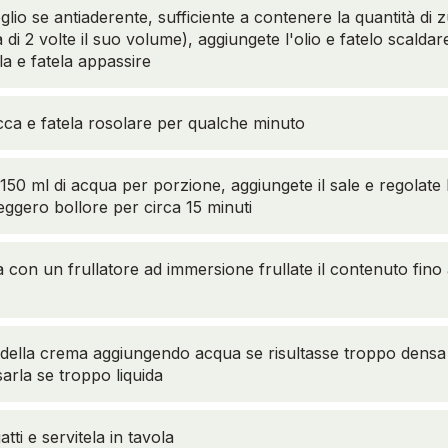
lio se antiaderente, sufficiente a contenere la quantità di z
i 2 volte il suo volume), aggiungete l'olio e fatelo scaldar
lla e fatela appassire
cca e fatela rosolare per qualche minuto
150 ml di acqua per porzione, aggiungete il sale e regolat
eggero bollore per circa 15 minuti
a con un frullatore ad immersione frullate il contenuto fin
à della crema aggiungendo acqua se risultasse troppo densa 
rla se troppo liquida
iatti e servitela in tavola