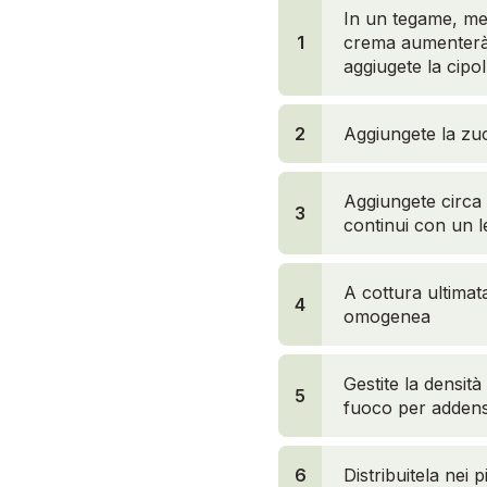
In un tegame, meg
1
1
crema aumenterà d
aggiugete la cipo
2
Aggiungete la zu
Aggiungete circa 
3
3
continui con un l
A cottura ultimat
4
omogenea
Gestite la densit
5
fuoco per addensa
6
Distribuitela nei p