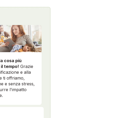
la cosa più
 il tempo!
Grazie
ificazione e alla
e ti offriamo,
e e senza stress,
durre l'impatto
e.