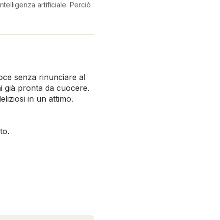
telligenza artificiale. Perciò
oce senza rinunciare al
rai già pronta da cuocere.
liziosi in un attimo.
to.