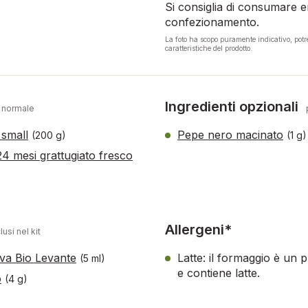
Si consiglia di consumare en
confezionamento.
La foto ha scopo puramente indicativo, pot
caratteristiche del prodotto.
Ingredienti opzionali
 normale
 small
Pepe nero macinato
(200 g)
(1 g)
4 mesi grattugiato fresco
Allergeni*
lusi nel kit
liva Bio Levante
Latte: il formaggio è un 
(5 ml)
e contiene latte.
o
(4 g)