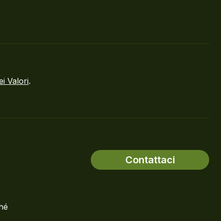
ei Valori
.
Contattaci
ché