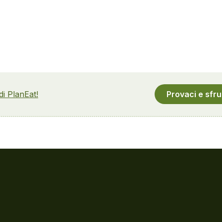
 di PlanEat!
Provaci e sfru