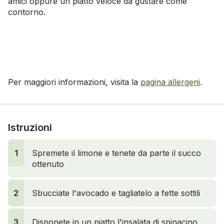
amici oppure un piatto veloce da gustare come
contorno.
Per maggiori informazioni, visita la
pagina allergeni
.
Istruzioni
1
Spremete il limone e tenete da parte il succo
ottenuto
2
Sbucciate l'avocado e tagliatelo a fette sottili
3
Disponete in un piatto l'insalata di spinacino,