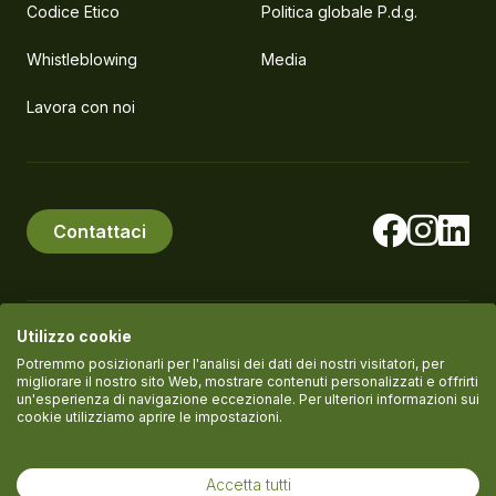
Codice Etico
Politica globale P.d.g.
Whistleblowing
Media
Lavora con noi
Contattaci
Utilizzo cookie
© PlanEat S.r.l. Società Benefit
P.IVA IT11061420961
Potremmo posizionarli per l'analisi dei dati dei nostri visitatori, per
migliorare il nostro sito Web, mostrare contenuti personalizzati e offrirti
un'esperienza di navigazione eccezionale. Per ulteriori informazioni sui
cookie utilizziamo aprire le impostazioni.
Termini del servizio
Informativa Privacy
Cookie policy
Accetta tutti