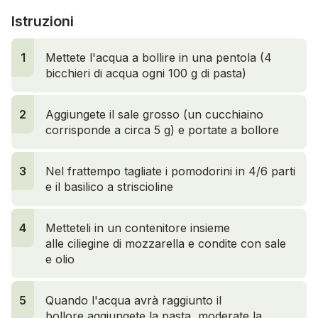
Istruzioni
1
Mettete l'acqua a bollire in una pentola (4
bicchieri di acqua ogni 100 g di pasta)
2
Aggiungete il sale grosso (un cucchiaino
corrisponde a circa 5 g) e portate a bollore
3
Nel frattempo tagliate i pomodorini in 4/6 parti
e il basilico a striscioline
2
4
Metteteli in un contenitore insieme
alle ciliegine di mozzarella e condite con sale
e olio
5
Quando l'acqua avrà raggiunto il
bollore aggiungete la pasta, moderate la