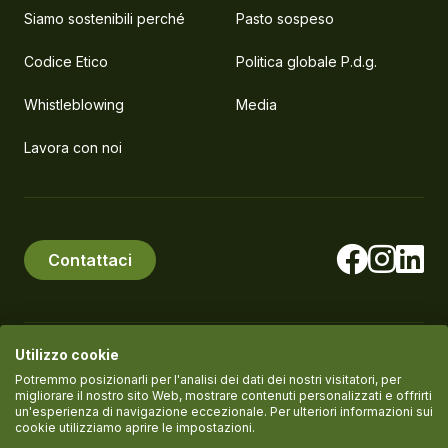
Siamo sostenibili perché
Pasto sospeso
Codice Etico
Politica globale P.d.g.
Whistleblowing
Media
Lavora con noi
Contattaci
Utilizzo cookie
© PlanEat S.r.l. Società Benefit
P.IVA IT11061420961
Potremmo posizionarli per l'analisi dei dati dei nostri visitatori, per
migliorare il nostro sito Web, mostrare contenuti personalizzati e offrirti
un'esperienza di navigazione eccezionale. Per ulteriori informazioni sui
cookie utilizziamo aprire le impostazioni.
Termini del servizio