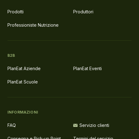
Prodotti
Produttori
Professioniste Nutrizione
B2B
PlanEat Aziende
PlanEat Eventi
PlanEat Scuole
INFORMAZIONI
FAQ
Servizio clienti
Consegna e Pick-up Point
Termini del servizio