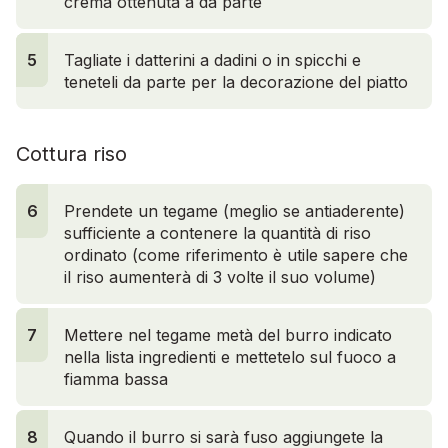
crema ottenuta a da parte
5
5
Tagliate i datterini a dadini o in spicchi e
teneteli da parte per la decorazione del piatto
Cottura riso
6
Prendete un tegame (meglio se antiaderente)
sufficiente a contenere la quantità di riso
ordinato (come riferimento è utile sapere che
il riso aumenterà di 3 volte il suo volume)
7
Mettere nel tegame metà del burro indicato
nella lista ingredienti e mettetelo sul fuoco a
fiamma bassa
8
Quando il burro si sarà fuso aggiungete la