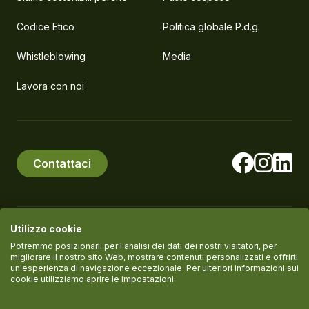
Codice Etico
Politica globale P.d.g.
Whistleblowing
Media
Lavora con noi
Contattaci
Utilizzo cookie
© PlanEat S.r.l. Società Benefit
P.IVA IT11061420961
Potremmo posizionarli per l'analisi dei dati dei nostri visitatori, per
migliorare il nostro sito Web, mostrare contenuti personalizzati e offrirti
un'esperienza di navigazione eccezionale. Per ulteriori informazioni sui
cookie utilizziamo aprire le impostazioni.
Termini del servizio
Informativa Privacy
Cookie policy