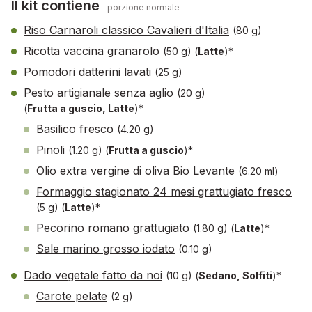
Il kit contiene
porzione normale
Riso Carnaroli classico Cavalieri d'Italia
(80 g)
Ricotta vaccina granarolo
(50 g)
(
Latte
)*
Pomodori datterini lavati
(25 g)
Pesto artigianale senza aglio
(20 g)
(
Frutta a guscio, Latte
)*
Basilico fresco
(4.20 g)
Pinoli
(1.20 g)
(
Frutta a guscio
)*
Olio extra vergine di oliva Bio Levante
(6.20 ml)
Formaggio stagionato 24 mesi grattugiato fresco
(5 g)
(
Latte
)*
Pecorino romano grattugiato
(1.80 g)
(
Latte
)*
Sale marino grosso iodato
(0.10 g)
Dado vegetale fatto da noi
(10 g)
(
Sedano, Solfiti
)*
Carote pelate
(2 g)