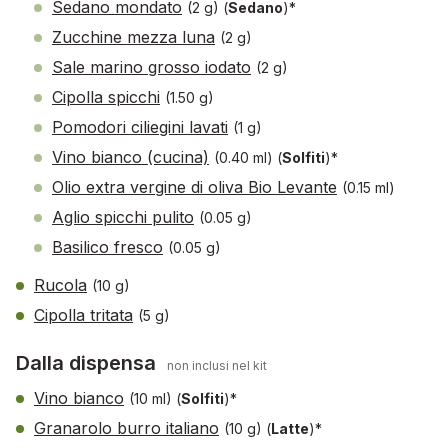
Sedano mondato
(2 g)
(
Sedano
)*
Zucchine mezza luna
(2 g)
Sale marino grosso iodato
(2 g)
Cipolla spicchi
(1.50 g)
Pomodori ciliegini lavati
(1 g)
Vino bianco (cucina)
(0.40 ml)
(
Solfiti
)*
Olio extra vergine di oliva Bio Levante
(0.15 ml)
Aglio spicchi pulito
(0.05 g)
Basilico fresco
(0.05 g)
Rucola
(10 g)
Cipolla tritata
(5 g)
Dalla dispensa
non inclusi nel kit
Vino bianco
(10 ml)
(
Solfiti
)*
Granarolo burro italiano
(10 g)
(
Latte
)*